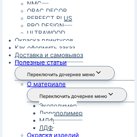
NMC
ORAC DECOR
PERFECT PLUS
PRO DESIGN
ULTRAWOOD
Окраска плинтусов
Как оформить заказ
Доставка и самовывоз
Полезные статьи
Переключить дочернее меню
О материале
Переключить дочернее меню
Экополимер
Дюрополимер
МДФ
ЛДФ
Окраска изделий