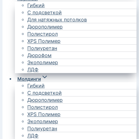
Гибкий
С подсветкой
Для натяжных потолков
Дюрополимер
Полистирол
XPS Полимер
Полиуретан
Дюрофом
Экополимер
ЛДФ
Молдинги
Гибкий
С подсветкой
Дюрополимер
Полистирол
XPS Полимер
Экополимер
Полиуретан
ЛДФ