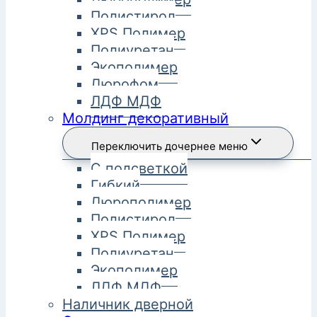
Полистирол
XPS Полимер
Полиуретан
Экополимер
Дюрофом
ЛДФ МДФ
Молдинг декоративный
Переключить дочернее меню
С подсветкой
Гибкий
Дюрополимер
Полистирол
XPS Полимер
Полиуретан
Экополимер
ЛДФ МДФ
Наличник дверной