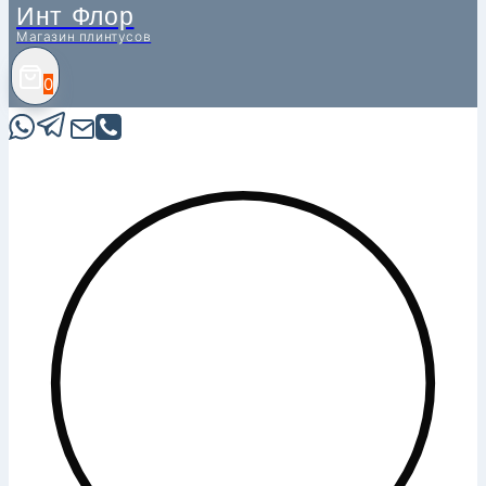
Инт Флор
Магазин плинтусов
0