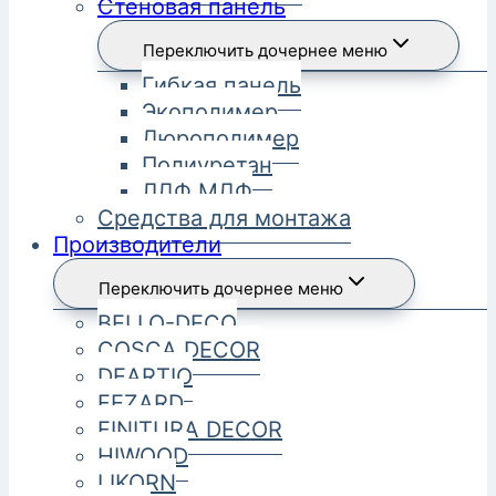
Стеновая панель
Переключить дочернее меню
Гибкая панель
Экополимер
Дюрополимер
Полиуретан
ЛДФ МДФ
Средства для монтажа
Производители
Переключить дочернее меню
BELLO-DECO
COSCA DECOR
DEARTIO
FEZARD
FINITURA DECOR
HIWOOD
LIKORN