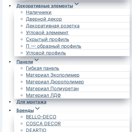
Декоративные элементы
Наличники
Дверной декор
Декоративная розетка
Угловой элемемнт
Скрытый профиль
П — образный профиль
Угловой профиль
Панели
Гибкая панель
Материал Экополимер
Материал Дюрополимер
Материал Полиуретан
Материал ЛДФ
Для монтажа
Бренды
BELLO-DECO
COSCA DECOR
DEARTIO