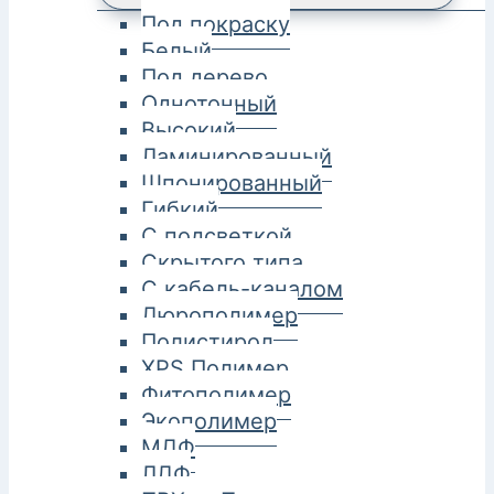
Под покраску
Белый
Под дерево
Однотонный
Высокий
Ламинированный
Шпонированный
Гибкий
С подсветкой
Скрытого типа
С кабель-каналом
Дюрополимер
Полистирол
XPS Полимер
Фитополимер
Экополимер
МДФ
ЛДФ