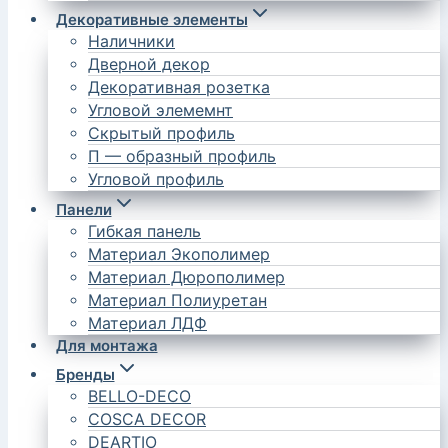
Декоративные элементы
Наличники
Дверной декор
Декоративная розетка
Угловой элемемнт
Скрытый профиль
П — образный профиль
Угловой профиль
Панели
Гибкая панель
Материал Экополимер
Материал Дюрополимер
Материал Полиуретан
Материал ЛДФ
Для монтажа
Бренды
BELLO-DECO
COSCA DECOR
DEARTIO