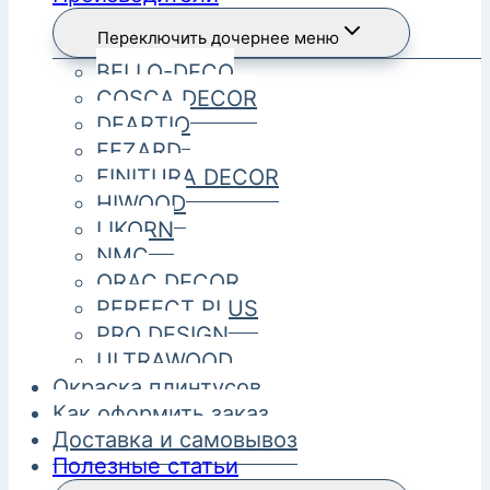
Переключить дочернее меню
BELLO-DECO
COSCA DECOR
DEARTIO
FEZARD
FINITURA DECOR
HIWOOD
LIKORN
NMC
ORAC DECOR
PERFECT PLUS
PRO DESIGN
ULTRAWOOD
Окраска плинтусов
Как оформить заказ
Доставка и самовывоз
Полезные статьи