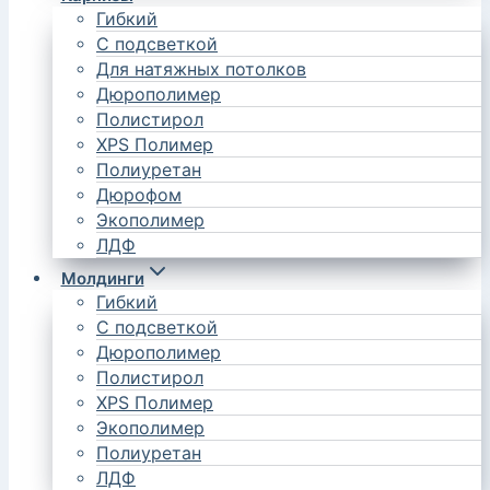
Гибкий
С подсветкой
Для натяжных потолков
Дюрополимер
Полистирол
XPS Полимер
Полиуретан
Дюрофом
Экополимер
ЛДФ
Молдинги
Гибкий
С подсветкой
Дюрополимер
Полистирол
XPS Полимер
Экополимер
Полиуретан
ЛДФ