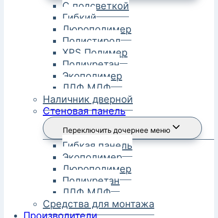
С подсветкой
Гибкий
Дюрополимер
Полистирол
XPS Полимер
Полиуретан
Экополимер
ЛДФ МДФ
Наличник дверной
Стеновая панель
Переключить дочернее меню
Гибкая панель
Экополимер
Дюрополимер
Полиуретан
ЛДФ МДФ
Средства для монтажа
Производители