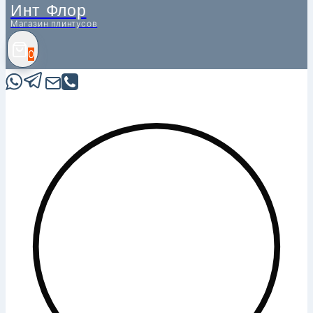
Инт Флор
Магазин плинтусов
0