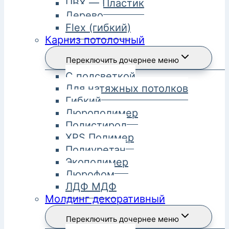
ПВХ — Пластик
Дерево
Flex (гибкий)
Карниз потолочный
Переключить дочернее меню
С подсветкой
Для натяжных потолков
Гибкий
Дюрополимер
Полистирол
XPS Полимер
Полиуретан
Экополимер
Дюрофом
ЛДФ МДФ
Молдинг декоративный
Переключить дочернее меню