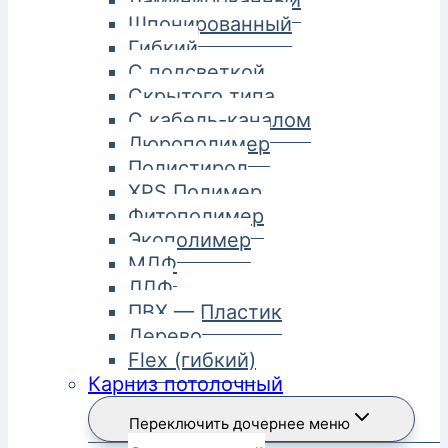
Ламинированный
Шпонированный
Гибкий
С подсветкой
Скрытого типа
С кабель-каналом
Дюрополимер
Полистирол
XPS Полимер
Фитополимер
Экополимер
МДФ
ЛДФ
ПВХ — Пластик
Дерево
Flex (гибкий)
Карниз потолочный
Переключить дочернее меню