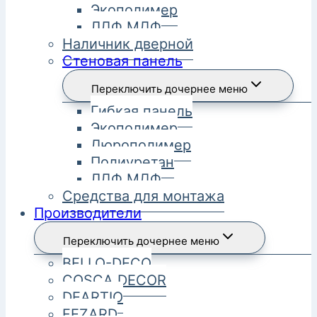
Экополимер
ЛДФ МДФ
Наличник дверной
Стеновая панель
Переключить дочернее меню
Гибкая панель
Экополимер
Дюрополимер
Полиуретан
ЛДФ МДФ
Средства для монтажа
Производители
Переключить дочернее меню
BELLO-DECO
COSCA DECOR
DEARTIO
FEZARD