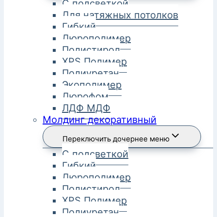
С подсветкой
Для натяжных потолков
Гибкий
Дюрополимер
Полистирол
XPS Полимер
Полиуретан
Экополимер
Дюрофом
ЛДФ МДФ
Молдинг декоративный
Переключить дочернее меню
С подсветкой
Гибкий
Дюрополимер
Полистирол
XPS Полимер
Полиуретан