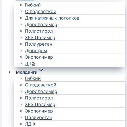
Гибкий
С подсветкой
Для натяжных потолков
Дюрополимер
Полистирол
XPS Полимер
Полиуретан
Дюрофом
Экополимер
ЛДФ
Молдинги
Гибкий
С подсветкой
Дюрополимер
Полистирол
XPS Полимер
Экополимер
Полиуретан
ЛДФ