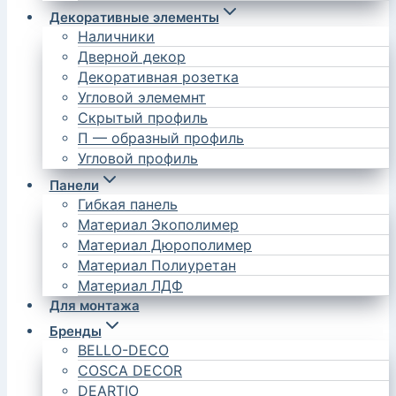
Декоративные элементы
Наличники
Дверной декор
Декоративная розетка
Угловой элемемнт
Скрытый профиль
П — образный профиль
Угловой профиль
Панели
Гибкая панель
Материал Экополимер
Материал Дюрополимер
Материал Полиуретан
Материал ЛДФ
Для монтажа
Бренды
BELLO-DECO
COSCA DECOR
DEARTIO