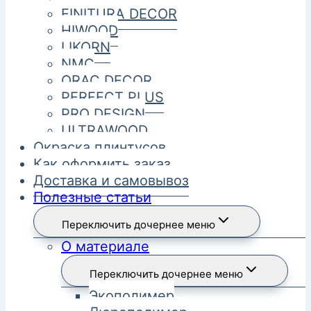
FINITURA DECOR
HIWOOD
LIKORN
NMC
ORAC DECOR
PERFECT PLUS
PRO DESIGN
ULTRAWOOD
Окраска плинтусов
Как оформить заказ
Доставка и самовывоз
Полезные статьи
Переключить дочернее меню
О материале
Переключить дочернее меню
Экополимер