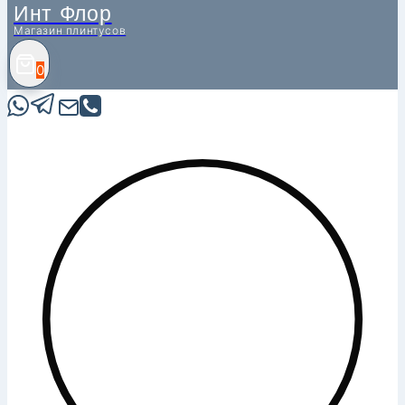
Инт Флор
Магазин плинтусов
0