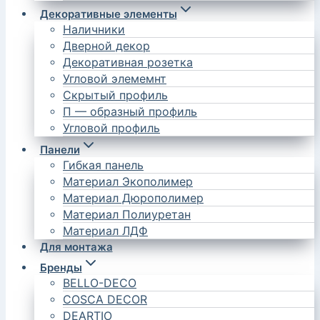
Декоративные элементы
Наличники
Дверной декор
Декоративная розетка
Угловой элемемнт
Скрытый профиль
П — образный профиль
Угловой профиль
Панели
Гибкая панель
Материал Экополимер
Материал Дюрополимер
Материал Полиуретан
Материал ЛДФ
Для монтажа
Бренды
BELLO-DECO
COSCA DECOR
DEARTIO