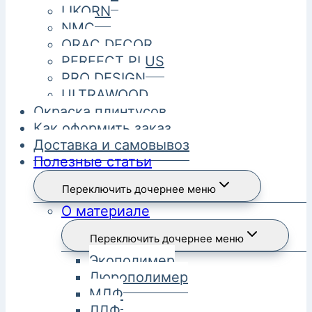
LIKORN
NMC
ORAC DECOR
PERFECT PLUS
PRO DESIGN
ULTRAWOOD
Окраска плинтусов
Как оформить заказ
Доставка и самовывоз
Полезные статьи
Переключить дочернее меню
О материале
Переключить дочернее меню
Экополимер
Дюрополимер
МДФ
ЛДФ