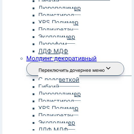
Гибкий
Дюрополимер
Полистирол
XPS Полимер
Полиуретан
Экополимер
Дюрофом
ЛДФ МДФ
Молдинг декоративный
Переключить дочернее меню
С подсветкой
Гибкий
Дюрополимер
Полистирол
XPS Полимер
Полиуретан
Экополимер
ЛДФ МДФ