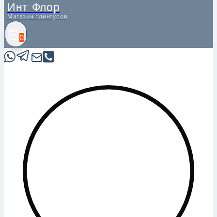
Инт Флор
Магазин плинтусов
0