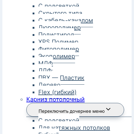
С подсветкой
Скрытого типа
С кабель-каналом
Дюрополимер
Полистирол
XPS Полимер
Фитополимер
Экополимер
МДФ
ЛДФ
ПВХ — Пластик
Дерево
Flex (гибкий)
Карниз потолочный
Переключить дочернее меню
С подсветкой
Для натяжных потолков