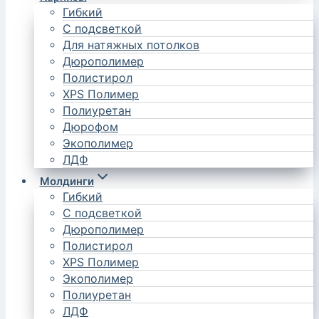
Гибкий
С подсветкой
Для натяжных потолков
Дюрополимер
Полистирол
XPS Полимер
Полиуретан
Дюрофом
Экополимер
ЛДФ
Молдинги
Гибкий
С подсветкой
Дюрополимер
Полистирол
XPS Полимер
Экополимер
Полиуретан
ЛДФ