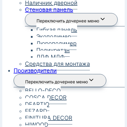
Наличник дверной
Стеновая панель
Переключить дочернее меню
Гибкая панель
Экополимер
Дюрополимер
Полиуретан
ЛДФ МДФ
Средства для монтажа
Производители
Переключить дочернее меню
BELLO-DECO
COSCA DECOR
DEARTIO
FEZARD
FINITURA DECOR
HIWOOD