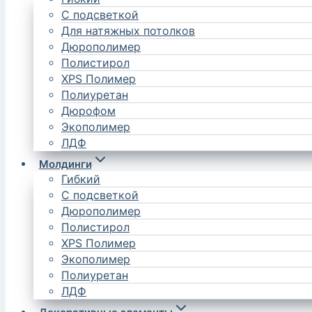
С подсветкой
Для натяжных потолков
Дюрополимер
Полистирол
XPS Полимер
Полиуретан
Дюрофом
Экополимер
ЛДФ
Молдинги
Гибкий
С подсветкой
Дюрополимер
Полистирол
XPS Полимер
Экополимер
Полиуретан
ЛДФ