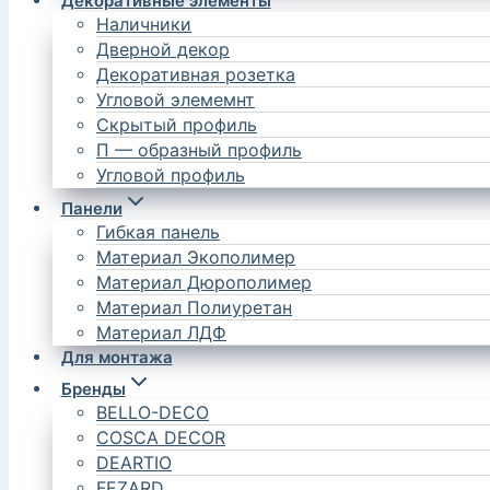
Декоративные элементы
Наличники
Дверной декор
Декоративная розетка
Угловой элемемнт
Скрытый профиль
П — образный профиль
Угловой профиль
Панели
Гибкая панель
Материал Экополимер
Материал Дюрополимер
Материал Полиуретан
Материал ЛДФ
Для монтажа
Бренды
BELLO-DECO
COSCA DECOR
DEARTIO
FEZARD