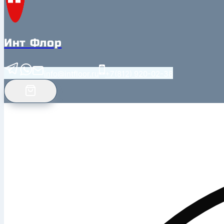
Инт Флор
info@intfloor.ru
+7(812) 920-02-38