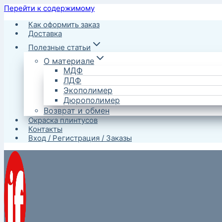
Перейти к содержимому
Как оформить заказ
Доставка
Полезные статьи
О материале
МДФ
ЛДФ
Экополимер
Дюрополимер
Возврат и обмен
Окраска плинтусов
Контакты
Вход / Регистрация / Заказы