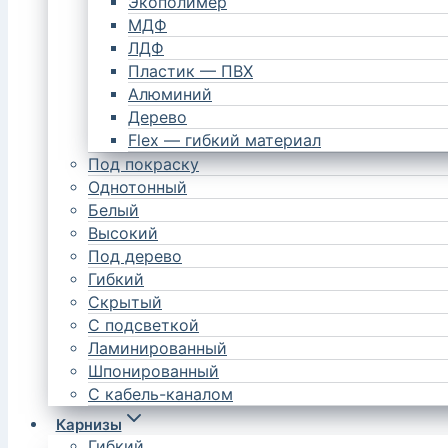
Экополимер
МДФ
ЛДФ
Пластик — ПВХ
Алюминий
Дерево
Flex — гибкий материал
Под покраску
Однотонный
Белый
Высокий
Под дерево
Гибкий
Скрытый
С подсветкой
Ламинированный
Шпонированный
С кабель-каналом
Карнизы
Гибкий