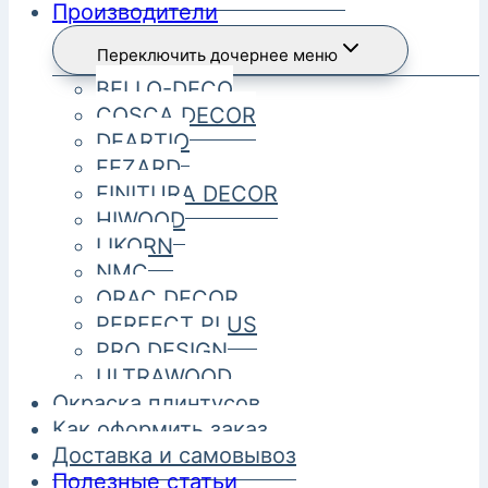
Производители
Переключить дочернее меню
BELLO-DECO
COSCA DECOR
DEARTIO
FEZARD
FINITURA DECOR
HIWOOD
LIKORN
NMC
ORAC DECOR
PERFECT PLUS
PRO DESIGN
ULTRAWOOD
Окраска плинтусов
Как оформить заказ
Доставка и самовывоз
Полезные статьи