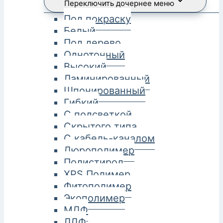
Переключить дочернее меню
Под покраску
Белый
Под дерево
Однотонный
Высокий
Ламинированный
Шпонированный
Гибкий
С подсветкой
Скрытого типа
С кабель-каналом
Дюрополимер
Полистирол
XPS Полимер
Фитополимер
Экополимер
МДФ
ЛДФ