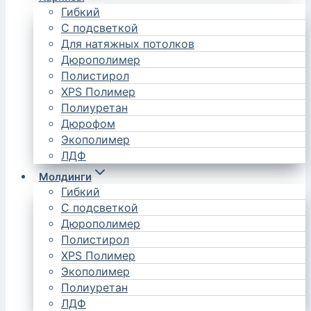
Гибкий
С подсветкой
Для натяжных потолков
Дюрополимер
Полистирол
XPS Полимер
Полиуретан
Дюрофом
Экополимер
ЛДФ
Молдинги
Гибкий
С подсветкой
Дюрополимер
Полистирол
XPS Полимер
Экополимер
Полиуретан
ЛДФ