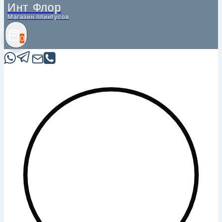
Инт Флор
Магазин плинтусов
0