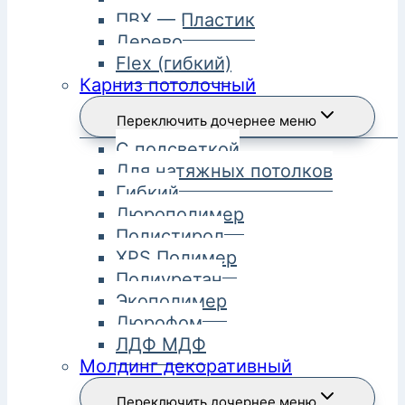
ПВХ — Пластик
Дерево
Flex (гибкий)
Карниз потолочный
Переключить дочернее меню
С подсветкой
Для натяжных потолков
Гибкий
Дюрополимер
Полистирол
XPS Полимер
Полиуретан
Экополимер
Дюрофом
ЛДФ МДФ
Молдинг декоративный
Переключить дочернее меню