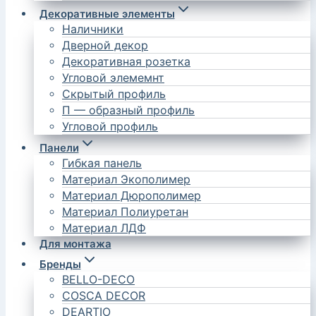
Декоративные элементы
Наличники
Дверной декор
Декоративная розетка
Угловой элемемнт
Скрытый профиль
П — образный профиль
Угловой профиль
Панели
Гибкая панель
Материал Экополимер
Материал Дюрополимер
Материал Полиуретан
Материал ЛДФ
Для монтажа
Бренды
BELLO-DECO
COSCA DECOR
DEARTIO