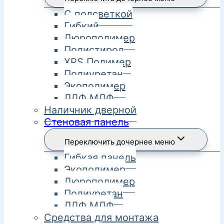
С подсветкой
Гибкий
Дюрополимер
Полистирол
XPS Полимер
Полиуретан
Экополимер
ЛДФ МДФ
Наличник дверной
Стеновая панель
Переключить дочернее меню
Гибкая панель
Экополимер
Дюрополимер
Полиуретан
ЛДФ МДФ
Средства для монтажа