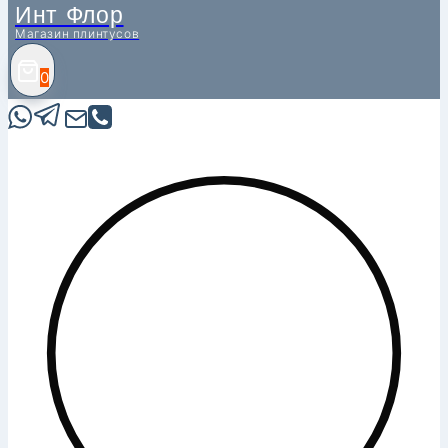
Инт Флор
Магазин плинтусов
0