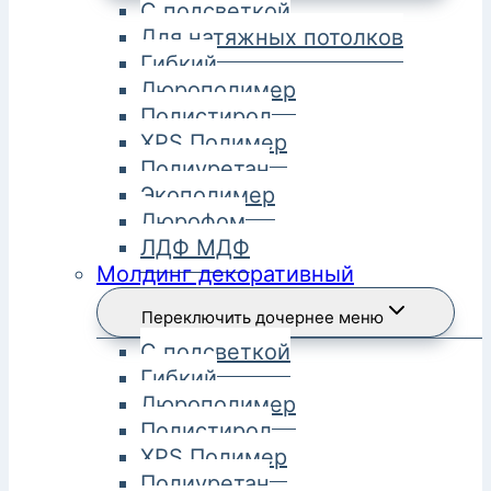
С подсветкой
Для натяжных потолков
Гибкий
Дюрополимер
Полистирол
XPS Полимер
Полиуретан
Экополимер
Дюрофом
ЛДФ МДФ
Молдинг декоративный
Переключить дочернее меню
С подсветкой
Гибкий
Дюрополимер
Полистирол
XPS Полимер
Полиуретан