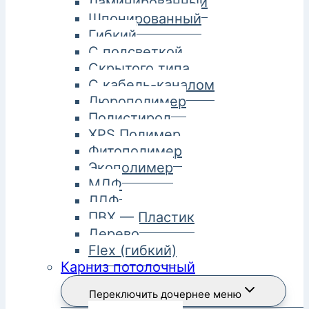
Ламинированный
Шпонированный
Гибкий
С подсветкой
Скрытого типа
С кабель-каналом
Дюрополимер
Полистирол
XPS Полимер
Фитополимер
Экополимер
МДФ
ЛДФ
ПВХ — Пластик
Дерево
Flex (гибкий)
Карниз потолочный
Переключить дочернее меню