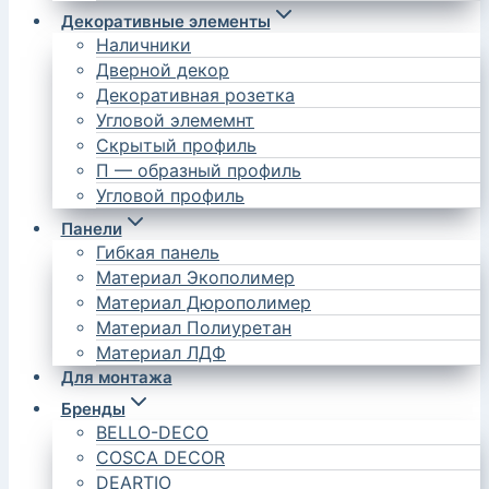
Декоративные элементы
Наличники
Дверной декор
Декоративная розетка
Угловой элемемнт
Скрытый профиль
П — образный профиль
Угловой профиль
Панели
Гибкая панель
Материал Экополимер
Материал Дюрополимер
Материал Полиуретан
Материал ЛДФ
Для монтажа
Бренды
BELLO-DECO
COSCA DECOR
DEARTIO