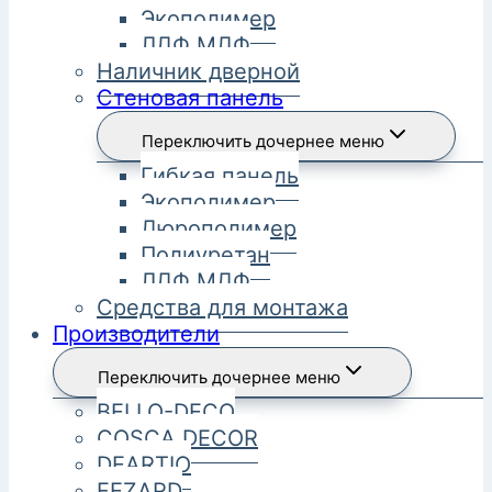
Экополимер
ЛДФ МДФ
Наличник дверной
Стеновая панель
Переключить дочернее меню
Гибкая панель
Экополимер
Дюрополимер
Полиуретан
ЛДФ МДФ
Средства для монтажа
Производители
Переключить дочернее меню
BELLO-DECO
COSCA DECOR
DEARTIO
FEZARD