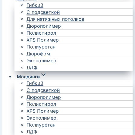
Гибкий
С подсветкой
Для натяжных потолков
Дюрополимер
Полистирол
XPS Полимер
Полиуретан
Дюрофом
Экополимер
ЛДФ
Молдинги
Гибкий
С подсветкой
Дюрополимер
Полистирол
XPS Полимер
Экополимер
Полиуретан
ЛДФ