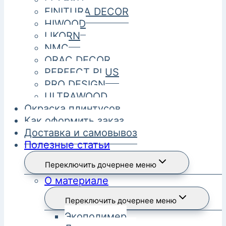
FINITURA DECOR
HIWOOD
LIKORN
NMC
ORAC DECOR
PERFECT PLUS
PRO DESIGN
ULTRAWOOD
Окраска плинтусов
Как оформить заказ
Доставка и самовывоз
Полезные статьи
Переключить дочернее меню
О материале
Переключить дочернее меню
Экополимер