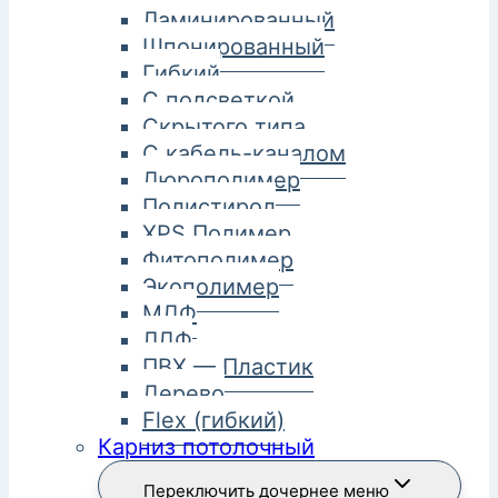
Ламинированный
Шпонированный
Гибкий
С подсветкой
Скрытого типа
С кабель-каналом
Дюрополимер
Полистирол
XPS Полимер
Фитополимер
Экополимер
МДФ
ЛДФ
ПВХ — Пластик
Дерево
Flex (гибкий)
Карниз потолочный
Переключить дочернее меню