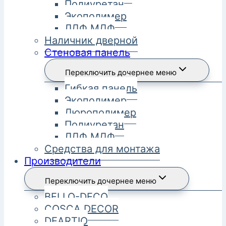
Полиуретан
Экополимер
ЛДФ МДФ
Наличник дверной
Стеновая панель
Переключить дочернее меню
Гибкая панель
Экополимер
Дюрополимер
Полиуретан
ЛДФ МДФ
Средства для монтажа
Производители
Переключить дочернее меню
BELLO-DECO
COSCA DECOR
DEARTIO