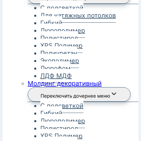
С подсветкой
Для натяжных потолков
Гибкий
Дюрополимер
Полистирол
XPS Полимер
Полиуретан
Экополимер
Дюрофом
ЛДФ МДФ
Молдинг декоративный
Переключить дочернее меню
С подсветкой
Гибкий
Дюрополимер
Полистирол
XPS Полимер