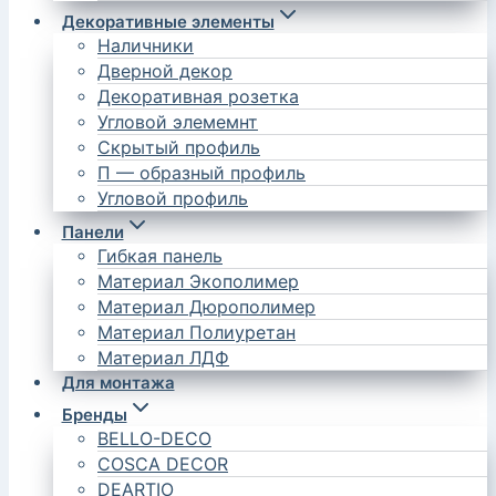
Декоративные элементы
Наличники
Дверной декор
Декоративная розетка
Угловой элемемнт
Скрытый профиль
П — образный профиль
Угловой профиль
Панели
Гибкая панель
Материал Экополимер
Материал Дюрополимер
Материал Полиуретан
Материал ЛДФ
Для монтажа
Бренды
BELLO-DECO
COSCA DECOR
DEARTIO