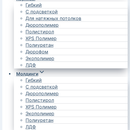
Гибкий
С подсветкой
Для натяжных потолков
Дюрополимер
Полистирол
XPS Полимер
Полиуретан
Дюрофом
Экополимер
ЛДФ
Молдинги
Гибкий
С подсветкой
Дюрополимер
Полистирол
XPS Полимер
Экополимер
Полиуретан
ЛДФ