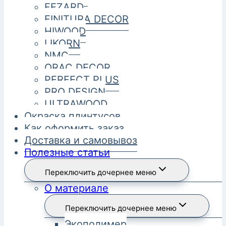
FEZARD
FINITURA DECOR
HIWOOD
LIKORN
NMC
ORAC DECOR
PERFECT PLUS
PRO DESIGN
ULTRAWOOD
Окраска плинтусов
Как оформить заказ
Доставка и самовывоз
Полезные статьи
Переключить дочернее меню
О материале
Переключить дочернее меню
Экополимер