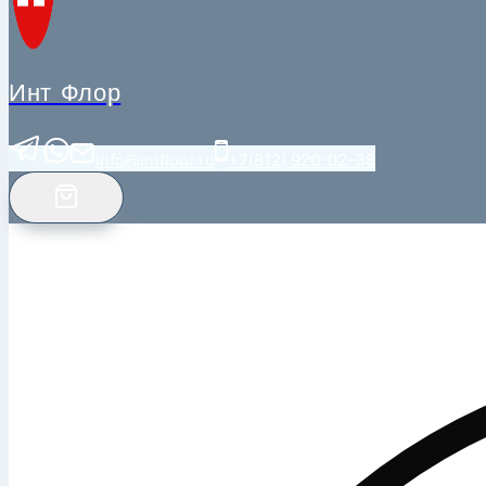
Инт Флор
info@intfloor.ru
+7(812) 920-02-38