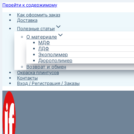
Перейти к содержимому
Как оформить заказ
Доставка
Полезные статьи
О материале
МДФ
ЛДФ
Экополимер
Дюрополимер
Возврат и обмен
Окраска плинтусов
Контакты
Вход / Регистрация / Заказы