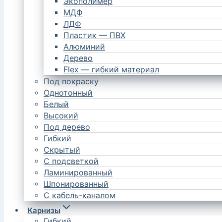
Экополимер
МДФ
ЛДФ
Пластик — ПВХ
Алюминий
Дерево
Flex — гибкий материал
Под покраску
Однотонный
Белый
Высокий
Под дерево
Гибкий
Скрытый
С подсветкой
Ламинированный
Шпонированный
С кабель-каналом
Карнизы
Гибкий