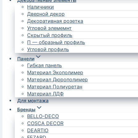
Декоративные элементы
Наличники
Дверной декор
Декоративная розетка
Угловой элемемнт
Скрытый профиль
П — образный профиль
Угловой профиль
Панели
Гибкая панель
Материал Экополимер
Материал Дюрополимер
Материал Полиуретан
Материал ЛДФ
Для монтажа
Бренды
BELLO-DECO
COSCA DECOR
DEARTIO
FEZARD