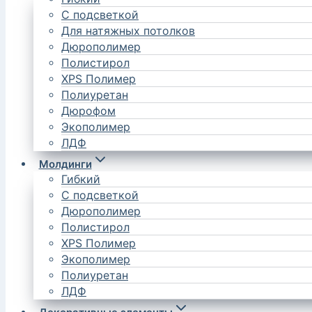
С подсветкой
Для натяжных потолков
Дюрополимер
Полистирол
XPS Полимер
Полиуретан
Дюрофом
Экополимер
ЛДФ
Молдинги
Гибкий
С подсветкой
Дюрополимер
Полистирол
XPS Полимер
Экополимер
Полиуретан
ЛДФ