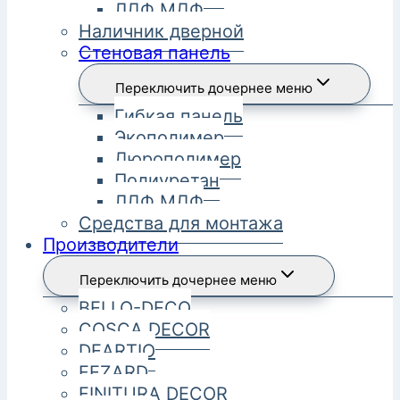
ЛДФ МДФ
Наличник дверной
Стеновая панель
Переключить дочернее меню
Гибкая панель
Экополимер
Дюрополимер
Полиуретан
ЛДФ МДФ
Средства для монтажа
Производители
Переключить дочернее меню
BELLO-DECO
COSCA DECOR
DEARTIO
FEZARD
FINITURA DECOR