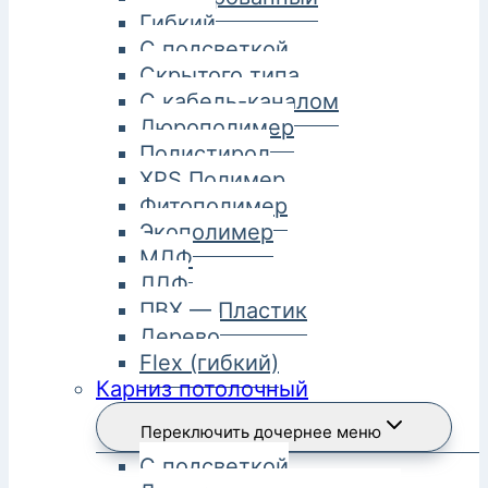
Гибкий
С подсветкой
Скрытого типа
С кабель-каналом
Дюрополимер
Полистирол
XPS Полимер
Фитополимер
Экополимер
МДФ
ЛДФ
ПВХ — Пластик
Дерево
Flex (гибкий)
Карниз потолочный
Переключить дочернее меню
С подсветкой