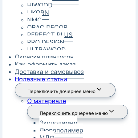
HIWOOD
LIKORN
NMC
ORAC DECOR
PERFECT PLUS
PRO DESIGN
ULTRAWOOD
Окраска плинтусов
Как оформить заказ
Доставка и самовывоз
Полезные статьи
Переключить дочернее меню
О материале
Переключить дочернее меню
Экополимер
Дюрополимер
МДФ