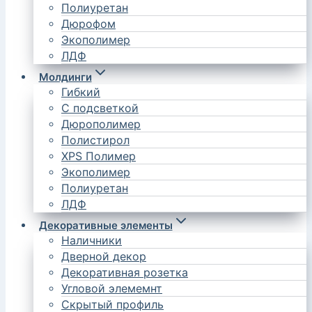
Полиуретан
Дюрофом
Экополимер
ЛДФ
Молдинги
Гибкий
С подсветкой
Дюрополимер
Полистирол
XPS Полимер
Экополимер
Полиуретан
ЛДФ
Декоративные элементы
Наличники
Дверной декор
Декоративная розетка
Угловой элемемнт
Скрытый профиль