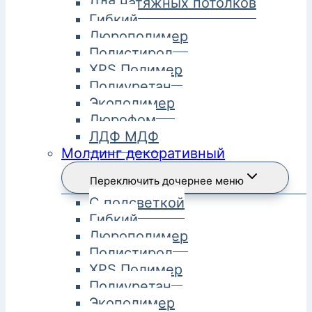
Для натяжных потолков
Гибкий
Дюрополимер
Полистирол
XPS Полимер
Полиуретан
Экополимер
Дюрофом
ЛДФ МДФ
Молдинг декоративный
Переключить дочернее меню
С подсветкой
Гибкий
Дюрополимер
Полистирол
XPS Полимер
Полиуретан
Экополимер