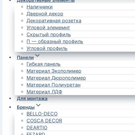
Декоративные элементы
Наличники
Дверной декор
Декоративная розетка
Угловой элемемнт
Скрытый профиль
П — образный профиль
Угловой профиль
Панели
Гибкая панель
Материал Экополимер
Материал Дюрополимер
Материал Полиуретан
Материал ЛДФ
Для монтажа
Бренды
BELLO-DECO
COSCA DECOR
DEARTIO
FEZARD