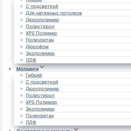
С подсветкой
Для натяжных потолков
Дюрополимер
Полистирол
XPS Полимер
Полиуретан
Дюрофом
Экополимер
ЛДФ
Молдинги
Гибкий
С подсветкой
Дюрополимер
Полистирол
XPS Полимер
Экополимер
Полиуретан
ЛДФ