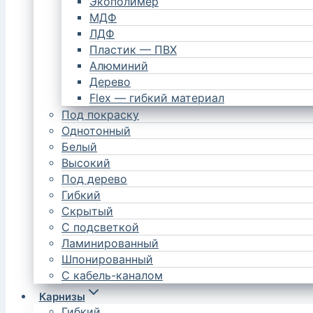
Экополимер
МДФ
ЛДФ
Пластик — ПВХ
Алюминий
Дерево
Flex — гибкий материал
Под покраску
Однотонный
Белый
Высокий
Под дерево
Гибкий
Скрытый
С подсветкой
Ламинированный
Шпонированный
С кабель-каналом
Карнизы
Гибкий