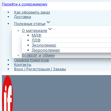
Перейти к содержимому
Как оформить заказ
Доставка
Полезные статьи
О материале
МДФ
ЛДФ
Экополимер
Дюрополимер
Возврат и обмен
Окраска плинтусов
Контакты
Вход / Регистрация / Заказы