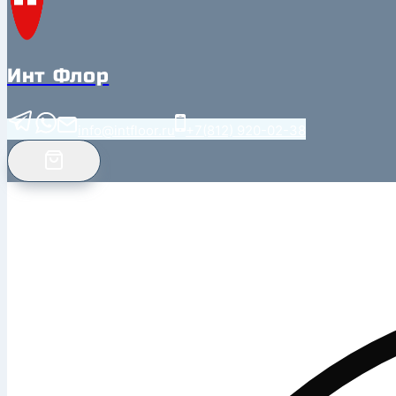
Инт Флор
info@intfloor.ru
+7(812) 920-02-38