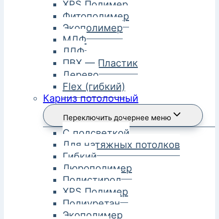
XPS Полимер
Фитополимер
Экополимер
МДФ
ЛДФ
ПВХ — Пластик
Дерево
Flex (гибкий)
Карниз потолочный
Переключить дочернее меню
С подсветкой
Для натяжных потолков
Гибкий
Дюрополимер
Полистирол
XPS Полимер
Полиуретан
Экополимер