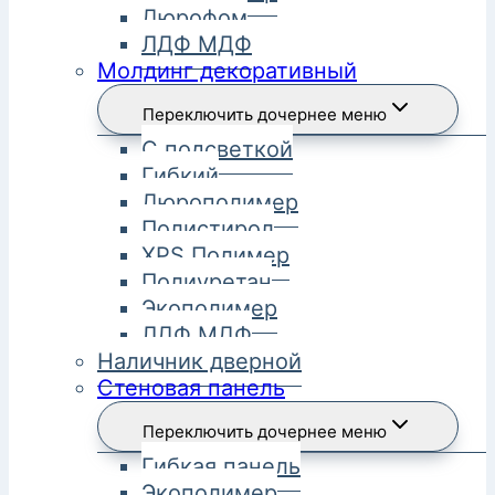
Дюрофом
ЛДФ МДФ
Молдинг декоративный
Переключить дочернее меню
С подсветкой
Гибкий
Дюрополимер
Полистирол
XPS Полимер
Полиуретан
Экополимер
ЛДФ МДФ
Наличник дверной
Стеновая панель
Переключить дочернее меню
Гибкая панель
Экополимер