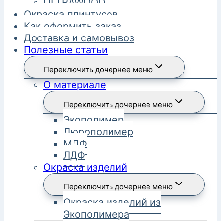
ULTRAWOOD
Окраска плинтусов
Как оформить заказ
Доставка и самовывоз
Полезные статьи
Переключить дочернее меню
О материале
Переключить дочернее меню
Экополимер
Дюрополимер
МДФ
ЛДФ
Окраска изделий
Переключить дочернее меню
Окраска изделий из
Экополимера