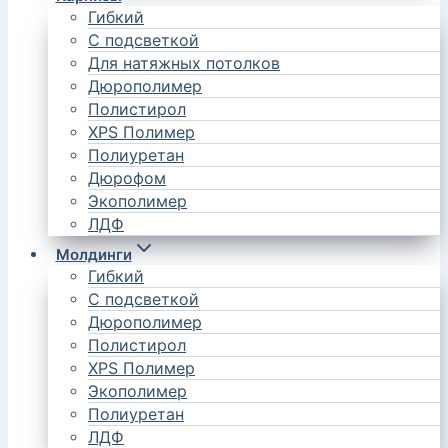
Гибкий
С подсветкой
Для натяжных потолков
Дюрополимер
Полистирол
XPS Полимер
Полиуретан
Дюрофом
Экополимер
ЛДФ
Молдинги
Гибкий
С подсветкой
Дюрополимер
Полистирол
XPS Полимер
Экополимер
Полиуретан
ЛДФ