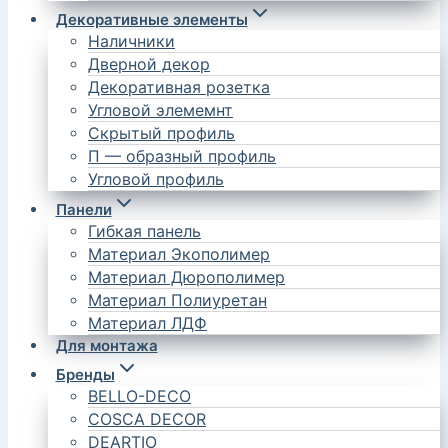
Декоративные элементы
Наличники
Дверной декор
Декоративная розетка
Угловой элемемнт
Скрытый профиль
П — образный профиль
Угловой профиль
Панели
Гибкая панель
Материал Экополимер
Материал Дюрополимер
Материал Полиуретан
Материал ЛДФ
Для монтажа
Бренды
BELLO-DECO
COSCA DECOR
DEARTIO