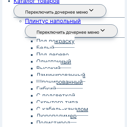
Каталог товаров
Переключить дочернее меню
Плинтус напольный
Переключить дочернее меню
Под покраску
Белый
Под дерево
Однотонный
Высокий
Ламинированный
Шпонированный
Гибкий
С подсветкой
Скрытого типа
С кабель-каналом
Дюрополимер
Полистирол