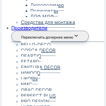
Дюрополимер
Полиуретан
ЛДФ МДФ
Средства для монтажа
Производители
Переключить дочернее меню
BELLO-DECO
COSCA DECOR
DEARTIO
FEZARD
FINITURA DECOR
HIWOOD
LIKORN
NMC
ORAC DECOR
PERFECT PLUS
PRO DESIGN