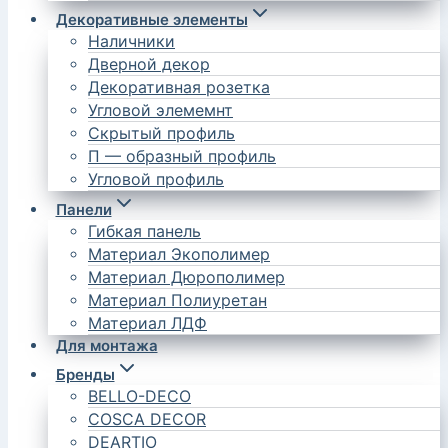
Декоративные элементы
Наличники
Дверной декор
Декоративная розетка
Угловой элемемнт
Скрытый профиль
П — образный профиль
Угловой профиль
Панели
Гибкая панель
Материал Экополимер
Материал Дюрополимер
Материал Полиуретан
Материал ЛДФ
Для монтажа
Бренды
BELLO-DECO
COSCA DECOR
DEARTIO