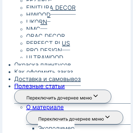
FEZARD
FINITURA DECOR
HIWOOD
LIKORN
NMC
ORAC DECOR
PERFECT PLUS
PRO DESIGN
ULTRAWOOD
Окраска плинтусов
Как оформить заказ
Доставка и самовывоз
Полезные статьи
Переключить дочернее меню
О материале
Переключить дочернее меню
Экополимер