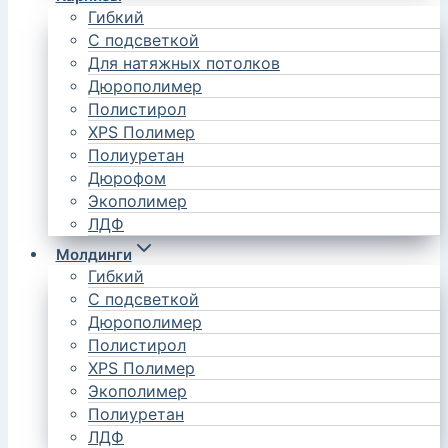
Гибкий
С подсветкой
Для натяжных потолков
Дюрополимер
Полистирол
XPS Полимер
Полиуретан
Дюрофом
Экополимер
ЛДФ
Молдинги
Гибкий
С подсветкой
Дюрополимер
Полистирол
XPS Полимер
Экополимер
Полиуретан
ЛДФ