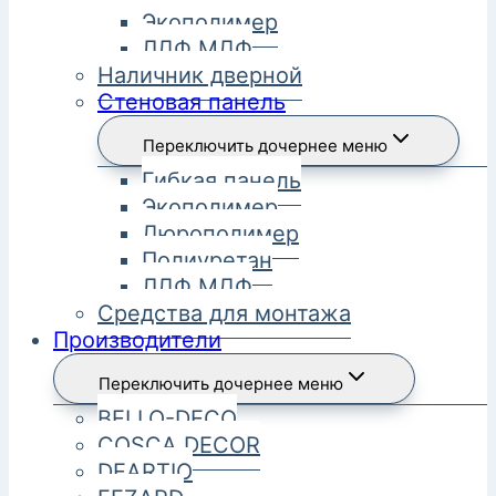
Экополимер
ЛДФ МДФ
Наличник дверной
Стеновая панель
Переключить дочернее меню
Гибкая панель
Экополимер
Дюрополимер
Полиуретан
ЛДФ МДФ
Средства для монтажа
Производители
Переключить дочернее меню
BELLO-DECO
COSCA DECOR
DEARTIO