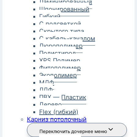
Ламинированный
Шпонированный
Гибкий
С подсветкой
Скрытого типа
С кабель-каналом
Дюрополимер
Полистирол
XPS Полимер
Фитополимер
Экополимер
МДФ
ЛДФ
ПВХ — Пластик
Дерево
Flex (гибкий)
Карниз потолочный
Переключить дочернее меню