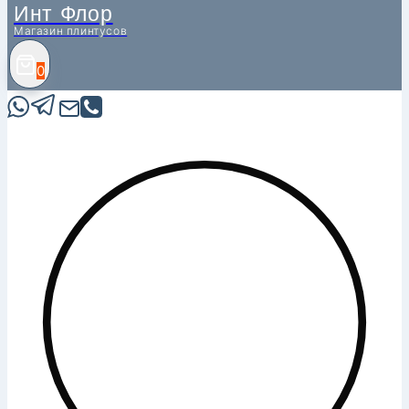
Инт Флор
Магазин плинтусов
0