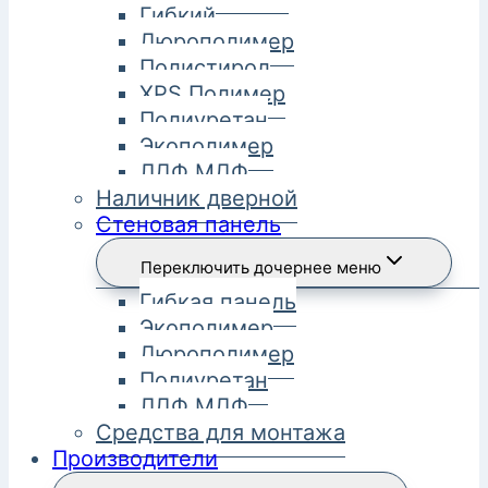
Гибкий
Дюрополимер
Полистирол
XPS Полимер
Полиуретан
Экополимер
ЛДФ МДФ
Наличник дверной
Стеновая панель
Переключить дочернее меню
Гибкая панель
Экополимер
Дюрополимер
Полиуретан
ЛДФ МДФ
Средства для монтажа
Производители