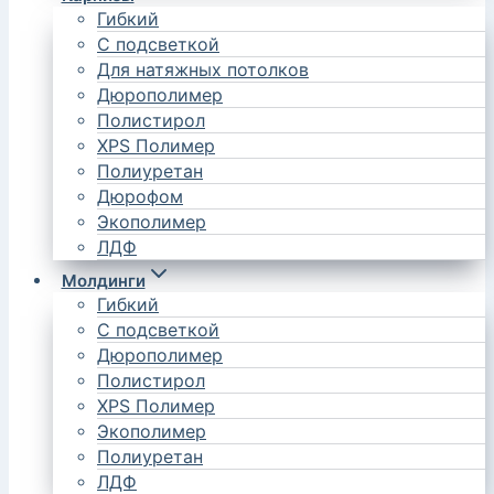
Гибкий
С подсветкой
Для натяжных потолков
Дюрополимер
Полистирол
XPS Полимер
Полиуретан
Дюрофом
Экополимер
ЛДФ
Молдинги
Гибкий
С подсветкой
Дюрополимер
Полистирол
XPS Полимер
Экополимер
Полиуретан
ЛДФ