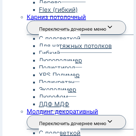
Дерево
Flex (гибкий)
Карниз потолочный
Переключить дочернее меню
С подсветкой
Для натяжных потолков
Гибкий
Дюрополимер
Полистирол
XPS Полимер
Полиуретан
Экополимер
Дюрофом
ЛДФ МДФ
Молдинг декоративный
Переключить дочернее меню
С подсветкой