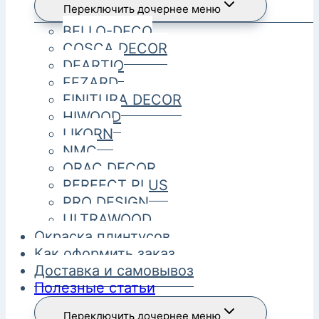
Переключить дочернее меню
BELLO-DECO
COSCA DECOR
DEARTIO
FEZARD
FINITURA DECOR
HIWOOD
LIKORN
NMC
ORAC DECOR
PERFECT PLUS
PRO DESIGN
ULTRAWOOD
Окраска плинтусов
Как оформить заказ
Доставка и самовывоз
Полезные статьи
Переключить дочернее меню