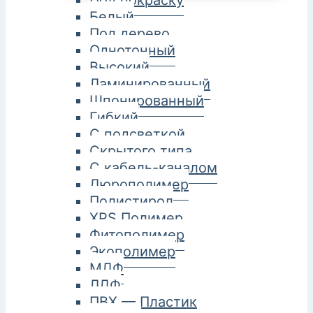
Под покраску
Белый
Под дерево
Однотонный
Высокий
Ламинированный
Шпонированный
Гибкий
С подсветкой
Скрытого типа
С кабель-каналом
Дюрополимер
Полистирол
XPS Полимер
Фитополимер
Экополимер
МДФ
ЛДФ
ПВХ — Пластик