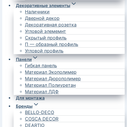
Декоративные элементы
Наличники
Дверной декор
Декоративная розетка
Угловой элемемнт
Скрытый профиль
П — образный профиль
Угловой профиль
Панели
Гибкая панель
Материал Экополимер
Материал Дюрополимер
Материал Полиуретан
Материал ЛДФ
Для монтажа
Бренды
BELLO-DECO
COSCA DECOR
DEARTIO