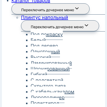
Каталог товаров
Переключить дочернее меню
Плинтус напольный
Переключить дочернее меню
Под покраску
Белый
Под дерево
Однотонный
Высокий
Ламинированный
Шпонированный
Гибкий
С подсветкой
Скрытого типа
С кабель-каналом
Дюрополимер
Полистирол