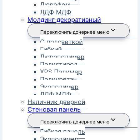
Дюрофом
ЛДФ МДФ
Молдинг декоративный
Переключить дочернее меню
С подсветкой
Гибкий
Дюрополимер
Полистирол
XPS Полимер
Полиуретан
Экополимер
ЛДФ МДФ
Наличник дверной
Стеновая панель
Переключить дочернее меню
Гибкая панель
Экополимер