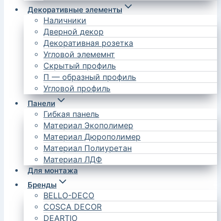
Декоративные элементы
Наличники
Дверной декор
Декоративная розетка
Угловой элемемнт
Скрытый профиль
П — образный профиль
Угловой профиль
Панели
Гибкая панель
Материал Экополимер
Материал Дюрополимер
Материал Полиуретан
Материал ЛДФ
Для монтажа
Бренды
BELLO-DECO
COSCA DECOR
DEARTIO