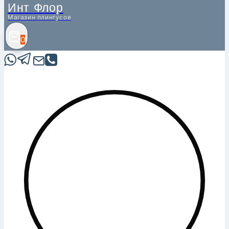
Инт Флор
Магазин плинтусов
0