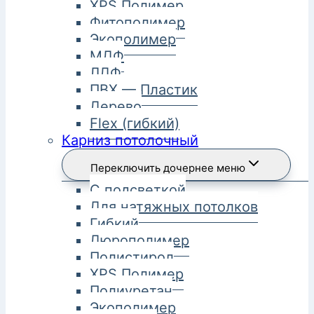
XPS Полимер
Фитополимер
Экополимер
МДФ
ЛДФ
ПВХ — Пластик
Дерево
Flex (гибкий)
Карниз потолочный
Переключить дочернее меню
С подсветкой
Для натяжных потолков
Гибкий
Дюрополимер
Полистирол
XPS Полимер
Полиуретан
Экополимер