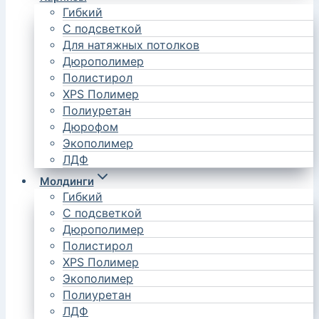
Гибкий
С подсветкой
Для натяжных потолков
Дюрополимер
Полистирол
XPS Полимер
Полиуретан
Дюрофом
Экополимер
ЛДФ
Молдинги
Гибкий
С подсветкой
Дюрополимер
Полистирол
XPS Полимер
Экополимер
Полиуретан
ЛДФ