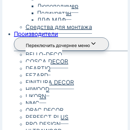
Дюрополимер
Полиуретан
ЛДФ МДФ
Средства для монтажа
Производители
Переключить дочернее меню
BELLO-DECO
COSCA DECOR
DEARTIO
FEZARD
FINITURA DECOR
HIWOOD
LIKORN
NMC
ORAC DECOR
PERFECT PLUS
PRO DESIGN