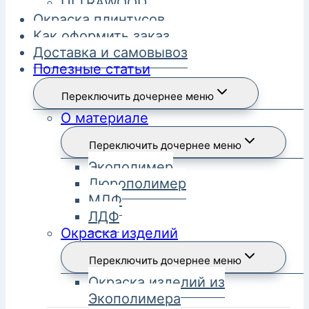
ULTRAWOOD
Окраска плинтусов
Как оформить заказ
Доставка и самовывоз
Полезные статьи
Переключить дочернее меню
О материале
Переключить дочернее меню
Экополимер
Дюрополимер
МДФ
ЛДФ
Окраска изделий
Переключить дочернее меню
Окраска изделий из
Экополимера