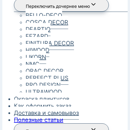
Переключить дочернее меню
BELLO-DECO
COSCA DECOR
DEARTIO
FEZARD
FINITURA DECOR
HIWOOD
LIKORN
NMC
ORAC DECOR
PERFECT PLUS
PRO DESIGN
ULTRAWOOD
Окраска плинтусов
Как оформить заказ
Доставка и самовывоз
Полезные статьи