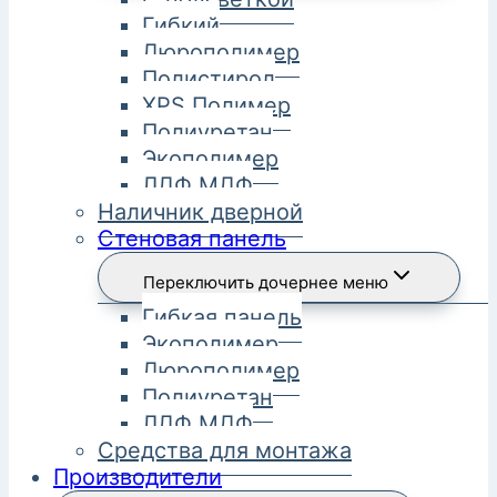
Гибкий
Дюрополимер
Полистирол
XPS Полимер
Полиуретан
Экополимер
ЛДФ МДФ
Наличник дверной
Стеновая панель
Переключить дочернее меню
Гибкая панель
Экополимер
Дюрополимер
Полиуретан
ЛДФ МДФ
Средства для монтажа
Производители