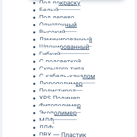
Под покраску
Белый
Под дерево
Однотонный
Высокий
Ламинированный
Шпонированный
Гибкий
С подсветкой
Скрытого типа
С кабель-каналом
Дюрополимер
Полистирол
XPS Полимер
Фитополимер
Экополимер
МДФ
ЛДФ
ПВХ — Пластик