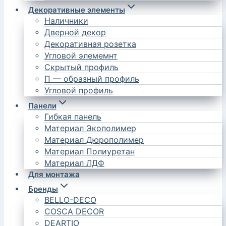
Декоративные элементы
Наличники
Дверной декор
Декоративная розетка
Угловой элемемнт
Скрытый профиль
П — образный профиль
Угловой профиль
Панели
Гибкая панель
Материал Экополимер
Материал Дюрополимер
Материал Полиуретан
Материал ЛДФ
Для монтажа
Бренды
BELLO-DECO
COSCA DECOR
DEARTIO