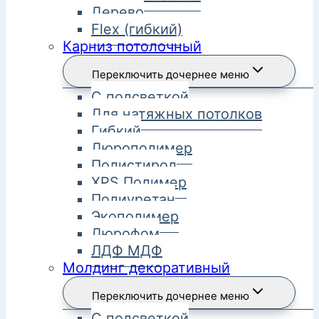
Дерево
Flex (гибкий)
Карниз потолочный
Переключить дочернее меню
С подсветкой
Для натяжных потолков
Гибкий
Дюрополимер
Полистирол
XPS Полимер
Полиуретан
Экополимер
Дюрофом
ЛДФ МДФ
Молдинг декоративный
Переключить дочернее меню
С подсветкой