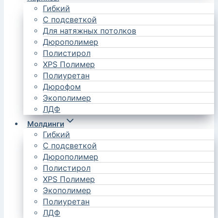
Гибкий
С подсветкой
Для натяжных потолков
Дюрополимер
Полистирол
XPS Полимер
Полиуретан
Дюрофом
Экополимер
ЛДФ
Молдинги
Гибкий
С подсветкой
Дюрополимер
Полистирол
XPS Полимер
Экополимер
Полиуретан
ЛДФ