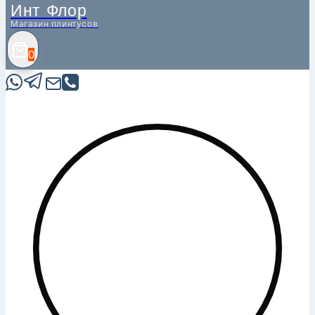
Инт Флор
Магазин плинтусов
0