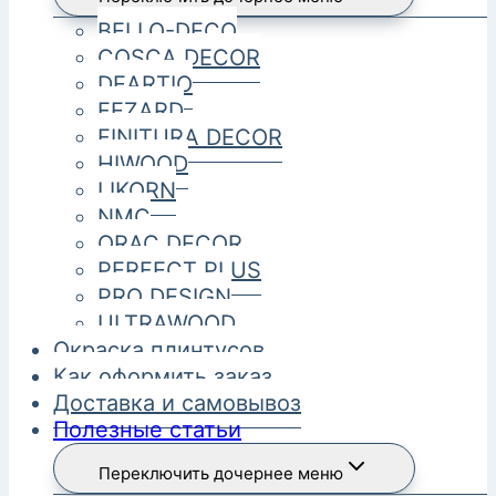
BELLO-DECO
COSCA DECOR
DEARTIO
FEZARD
FINITURA DECOR
HIWOOD
LIKORN
NMC
ORAC DECOR
PERFECT PLUS
PRO DESIGN
ULTRAWOOD
Окраска плинтусов
Как оформить заказ
Доставка и самовывоз
Полезные статьи
Переключить дочернее меню