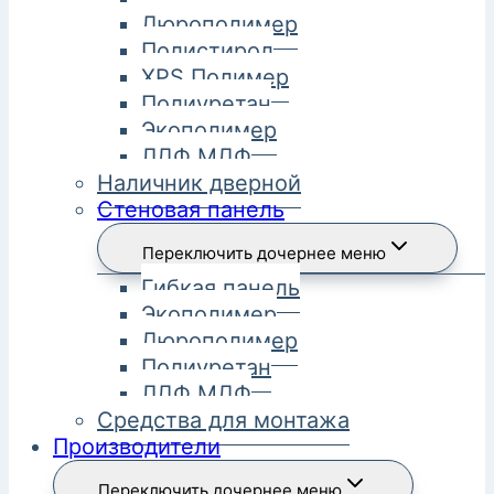
Дюрополимер
Полистирол
XPS Полимер
Полиуретан
Экополимер
ЛДФ МДФ
Наличник дверной
Стеновая панель
Переключить дочернее меню
Гибкая панель
Экополимер
Дюрополимер
Полиуретан
ЛДФ МДФ
Средства для монтажа
Производители
Переключить дочернее меню