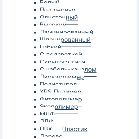
Белый
Под дерево
Однотонный
Высокий
Ламинированный
Шпонированный
Гибкий
С подсветкой
Скрытого типа
С кабель-каналом
Дюрополимер
Полистирол
XPS Полимер
Фитополимер
Экополимер
МДФ
ЛДФ
ПВХ — Пластик
Дерево