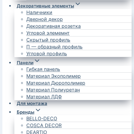
Декоративные элементы
Наличники
Дверной декор
Декоративная розетка
Угловой элемемнт
Скрытый профиль
П — образный профиль
Угловой профиль
Панели
Гибкая панель
Материал Экополимер
Материал Дюрополимер
Материал Полиуретан
Материал ЛДФ
Для монтажа
Бренды
BELLO-DECO
COSCA DECOR
DEARTIO