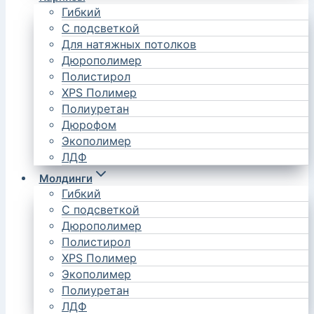
Гибкий
С подсветкой
Для натяжных потолков
Дюрополимер
Полистирол
XPS Полимер
Полиуретан
Дюрофом
Экополимер
ЛДФ
Молдинги
Гибкий
С подсветкой
Дюрополимер
Полистирол
XPS Полимер
Экополимер
Полиуретан
ЛДФ