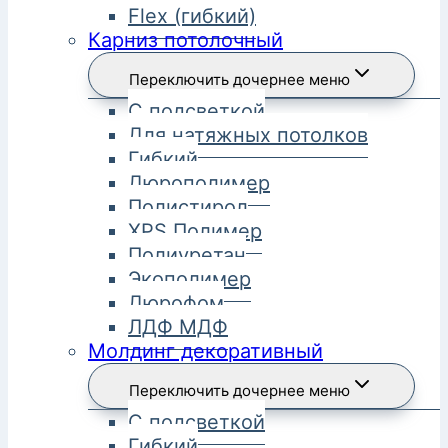
Flex (гибкий)
Карниз потолочный
Переключить дочернее меню
С подсветкой
Для натяжных потолков
Гибкий
Дюрополимер
Полистирол
XPS Полимер
Полиуретан
Экополимер
Дюрофом
ЛДФ МДФ
Молдинг декоративный
Переключить дочернее меню
С подсветкой
Гибкий