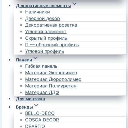
Декоративные элементы
Наличники
Дверной декор
Декоративная розетка
Угловой элемемнт
Скрытый профиль
П — образный профиль
Угловой профиль
Панели
Гибкая панель
Материал Экополимер
Материал Дюрополимер
Материал Полиуретан
Материал ЛДФ
Для монтажа
Бренды
BELLO-DECO
COSCA DECOR
DEARTIO