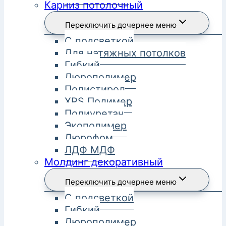
Карниз потолочный
Переключить дочернее меню
С подсветкой
Для натяжных потолков
Гибкий
Дюрополимер
Полистирол
XPS Полимер
Полиуретан
Экополимер
Дюрофом
ЛДФ МДФ
Молдинг декоративный
Переключить дочернее меню
С подсветкой
Гибкий
Дюрополимер