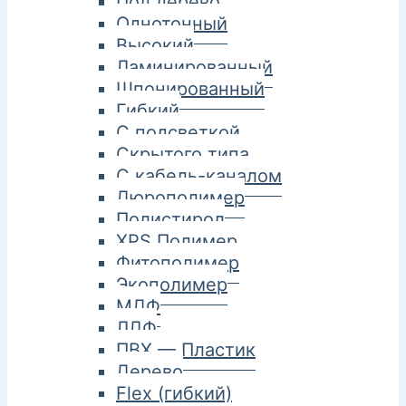
Под дерево
Однотонный
Высокий
Ламинированный
Шпонированный
Гибкий
С подсветкой
Скрытого типа
С кабель-каналом
Дюрополимер
Полистирол
XPS Полимер
Фитополимер
Экополимер
МДФ
ЛДФ
ПВХ — Пластик
Дерево
Flex (гибкий)