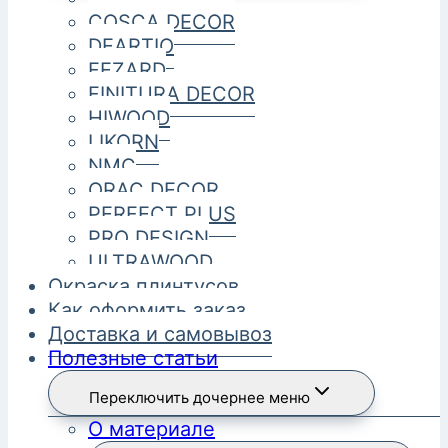
COSCA DECOR
DEARTIO
FEZARD
FINITURA DECOR
HIWOOD
LIKORN
NMC
ORAC DECOR
PERFECT PLUS
PRO DESIGN
ULTRAWOOD
Окраска плинтусов
Как оформить заказ
Доставка и самовывоз
Полезные статьи
Переключить дочернее меню
О материале