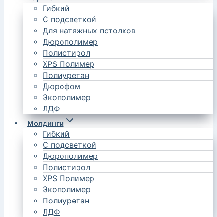
Гибкий
С подсветкой
Для натяжных потолков
Дюрополимер
Полистирол
XPS Полимер
Полиуретан
Дюрофом
Экополимер
ЛДФ
Молдинги
Гибкий
С подсветкой
Дюрополимер
Полистирол
XPS Полимер
Экополимер
Полиуретан
ЛДФ