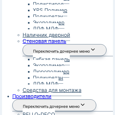
Полистирол
XPS Полимер
Полиуретан
Экополимер
ЛДФ МДФ
Наличник дверной
Стеновая панель
Переключить дочернее меню
Гибкая панель
Экополимер
Дюрополимер
Полиуретан
ЛДФ МДФ
Средства для монтажа
Производители
Переключить дочернее меню
BELLO-DECO