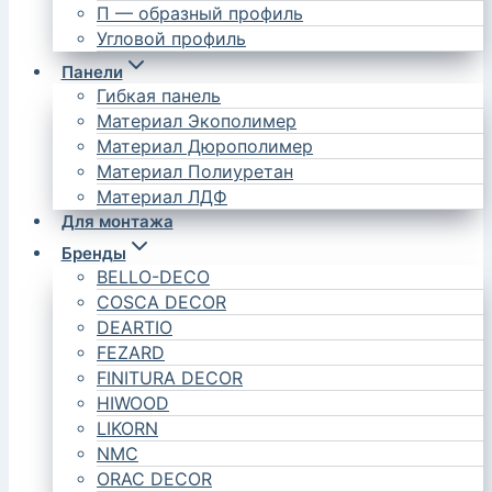
П — образный профиль
Угловой профиль
Панели
Гибкая панель
Материал Экополимер
Материал Дюрополимер
Материал Полиуретан
Материал ЛДФ
Для монтажа
Бренды
BELLO-DECO
COSCA DECOR
DEARTIO
FEZARD
FINITURA DECOR
HIWOOD
LIKORN
NMC
ORAC DECOR