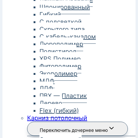
Шпонированный
Гибкий
С подсветкой
Скрытого типа
С кабель-каналом
Дюрополимер
Полистирол
XPS Полимер
Фитополимер
Экополимер
МДФ
ЛДФ
ПВХ — Пластик
Дерево
Flex (гибкий)
Карниз потолочный
Переключить дочернее меню