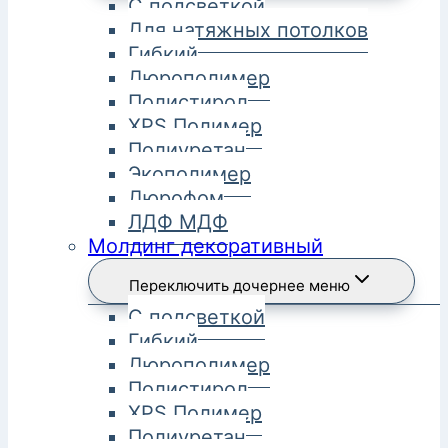
С подсветкой
Для натяжных потолков
Гибкий
Дюрополимер
Полистирол
XPS Полимер
Полиуретан
Экополимер
Дюрофом
ЛДФ МДФ
Молдинг декоративный
Переключить дочернее меню
С подсветкой
Гибкий
Дюрополимер
Полистирол
XPS Полимер
Полиуретан