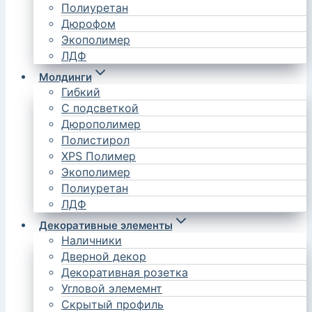
Полиуретан
Дюрофом
Экополимер
ЛДФ
Молдинги
Гибкий
С подсветкой
Дюрополимер
Полистирол
XPS Полимер
Экополимер
Полиуретан
ЛДФ
Декоративные элементы
Наличники
Дверной декор
Декоративная розетка
Угловой элемемнт
Скрытый профиль