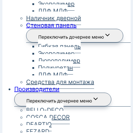
Экополимер
ЛДФ МДФ
Наличник дверной
Стеновая панель
Переключить дочернее меню
Гибкая панель
Экополимер
Дюрополимер
Полиуретан
ЛДФ МДФ
Средства для монтажа
Производители
Переключить дочернее меню
BELLO-DECO
COSCA DECOR
DEARTIO
FEZARD