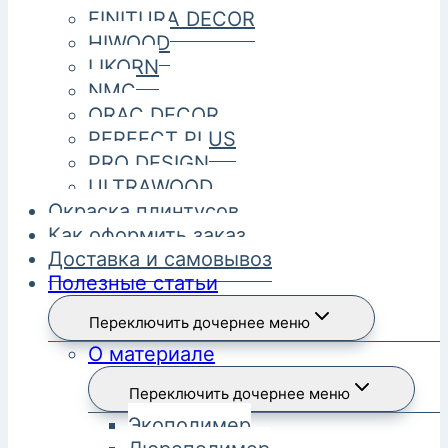
FINITURA DECOR
HIWOOD
LIKORN
NMC
ORAC DECOR
PERFECT PLUS
PRO DESIGN
ULTRAWOOD
Окраска плинтусов
Как оформить заказ
Доставка и самовывоз
Полезные статьи
Переключить дочернее меню
О материале
Переключить дочернее меню
Экополимер