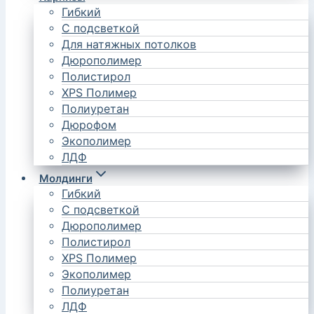
Гибкий
С подсветкой
Для натяжных потолков
Дюрополимер
Полистирол
XPS Полимер
Полиуретан
Дюрофом
Экополимер
ЛДФ
Молдинги
Гибкий
С подсветкой
Дюрополимер
Полистирол
XPS Полимер
Экополимер
Полиуретан
ЛДФ