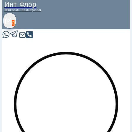
Инт Флор
Магазин плинтусов
0