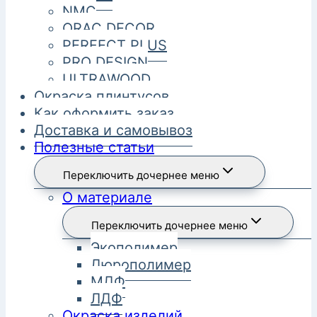
NMC
ORAC DECOR
PERFECT PLUS
PRO DESIGN
ULTRAWOOD
Окраска плинтусов
Как оформить заказ
Доставка и самовывоз
Полезные статьи
Переключить дочернее меню
О материале
Переключить дочернее меню
Экополимер
Дюрополимер
МДФ
ЛДФ
Окраска изделий