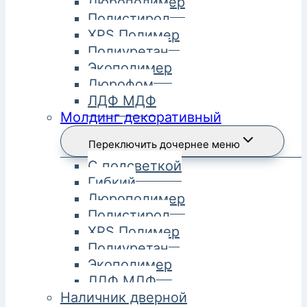
Дюрополимер
Полистирол
XPS Полимер
Полиуретан
Экополимер
Дюрофом
ЛДФ МДФ
Молдинг декоративный
Переключить дочернее меню
С подсветкой
Гибкий
Дюрополимер
Полистирол
XPS Полимер
Полиуретан
Экополимер
ЛДФ МДФ
Наличник дверной