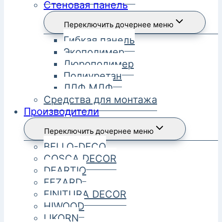
Стеновая панель
Переключить дочернее меню
Гибкая панель
Экополимер
Дюрополимер
Полиуретан
ЛДФ МДФ
Средства для монтажа
Производители
Переключить дочернее меню
BELLO-DECO
COSCA DECOR
DEARTIO
FEZARD
FINITURA DECOR
HIWOOD
LIKORN