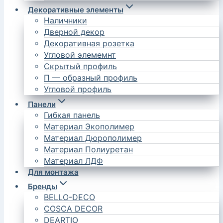
Декоративные элементы
Наличники
Дверной декор
Декоративная розетка
Угловой элемемнт
Скрытый профиль
П — образный профиль
Угловой профиль
Панели
Гибкая панель
Материал Экополимер
Материал Дюрополимер
Материал Полиуретан
Материал ЛДФ
Для монтажа
Бренды
BELLO-DECO
COSCA DECOR
DEARTIO