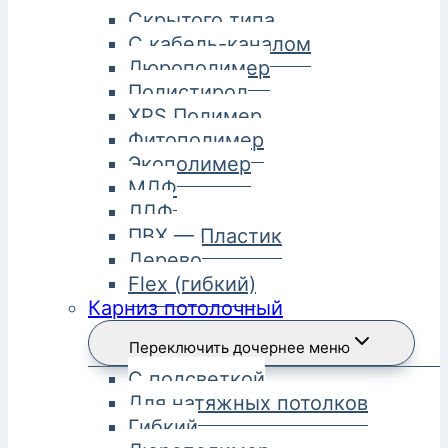
Скрытого типа
С кабель-каналом
Дюрополимер
Полистирол
XPS Полимер
Фитополимер
Экополимер
МДФ
ЛДФ
ПВХ — Пластик
Дерево
Flex (гибкий)
Карниз потолочный
Переключить дочернее меню
С подсветкой
Для натяжных потолков
Гибкий