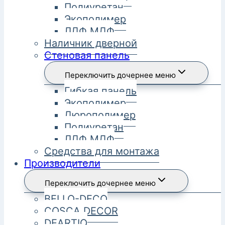
Полиуретан
Экополимер
ЛДФ МДФ
Наличник дверной
Стеновая панель
Переключить дочернее меню
Гибкая панель
Экополимер
Дюрополимер
Полиуретан
ЛДФ МДФ
Средства для монтажа
Производители
Переключить дочернее меню
BELLO-DECO
COSCA DECOR
DEARTIO