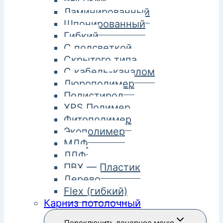
Высокий
Ламинированный
Шпонированный
Гибкий
С подсветкой
Скрытого типа
С кабель-каналом
Дюрополимер
Полистирол
XPS Полимер
Фитополимер
Экополимер
МДФ
ЛДФ
ПВХ — Пластик
Дерево
Flex (гибкий)
Карниз потолочный
Переключить дочернее меню