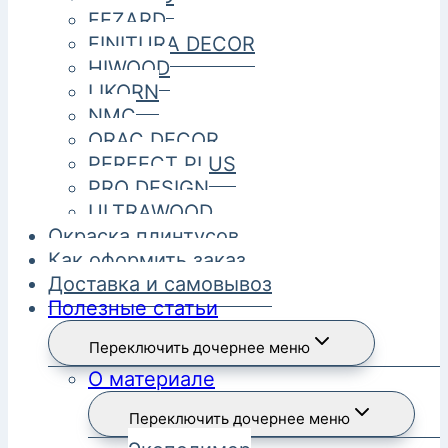
FEZARD
FINITURA DECOR
HIWOOD
LIKORN
NMC
ORAC DECOR
PERFECT PLUS
PRO DESIGN
ULTRAWOOD
Окраска плинтусов
Как оформить заказ
Доставка и самовывоз
Полезные статьи
Переключить дочернее меню
О материале
Переключить дочернее меню