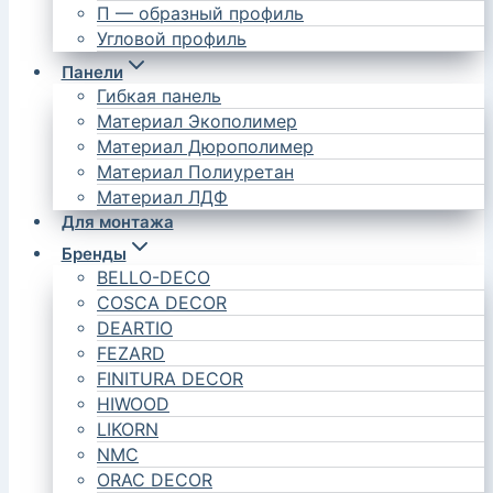
П — образный профиль
Угловой профиль
Панели
Гибкая панель
Материал Экополимер
Материал Дюрополимер
Материал Полиуретан
Материал ЛДФ
Для монтажа
Бренды
BELLO-DECO
COSCA DECOR
DEARTIO
FEZARD
FINITURA DECOR
HIWOOD
LIKORN
NMC
ORAC DECOR