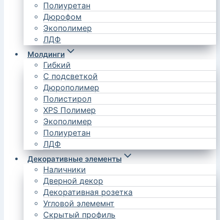
Полиуретан
Дюрофом
Экополимер
ЛДФ
Молдинги
Гибкий
С подсветкой
Дюрополимер
Полистирол
XPS Полимер
Экополимер
Полиуретан
ЛДФ
Декоративные элементы
Наличники
Дверной декор
Декоративная розетка
Угловой элемемнт
Скрытый профиль