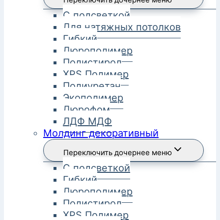
С подсветкой
Для натяжных потолков
Гибкий
Дюрополимер
Полистирол
XPS Полимер
Полиуретан
Экополимер
Дюрофом
ЛДФ МДФ
Молдинг декоративный
Переключить дочернее меню
С подсветкой
Гибкий
Дюрополимер
Полистирол
XPS Полимер