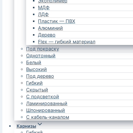
Экополимер
МДФ
ЛДФ
Пластик — ПВХ
Алюминий
Дерево
Flex — гибкий материал
Под покраску
Однотонный
Белый
Высокий
Под дерево
Гибкий
Скрытый
С подсветкой
Ламинированный
Шпонированный
С кабель-каналом
Карнизы
Гибкий