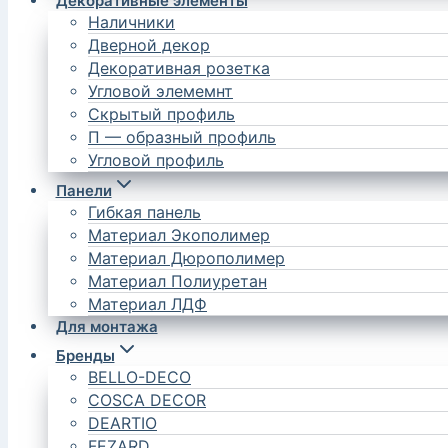
Декоративные элементы
Наличники
Дверной декор
Декоративная розетка
Угловой элемемнт
Скрытый профиль
П — образный профиль
Угловой профиль
Панели
Гибкая панель
Материал Экополимер
Материал Дюрополимер
Материал Полиуретан
Материал ЛДФ
Для монтажа
Бренды
BELLO-DECO
COSCA DECOR
DEARTIO
FEZARD