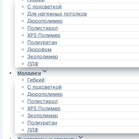
С подсветкой
Для натяжных потолков
Дюрополимер
Полистирол
XPS Полимер
Полиуретан
Дюрофом
Экополимер
ЛДФ
Молдинги
Гибкий
С подсветкой
Дюрополимер
Полистирол
XPS Полимер
Экополимер
Полиуретан
ЛДФ