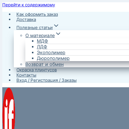
Перейти к содержимому
Как оформить заказ
Доставка
Полезные статьи
О материале
МДФ
ЛДФ
Экополимер
Дюрополимер
Возврат и обмен
Окраска плинтусов
Контакты
Вход / Регистрация / Заказы