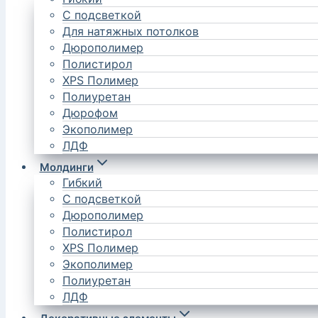
С подсветкой
Для натяжных потолков
Дюрополимер
Полистирол
XPS Полимер
Полиуретан
Дюрофом
Экополимер
ЛДФ
Молдинги
Гибкий
С подсветкой
Дюрополимер
Полистирол
XPS Полимер
Экополимер
Полиуретан
ЛДФ