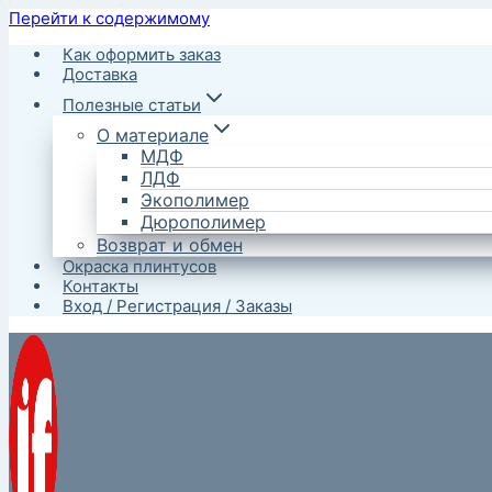
Перейти к содержимому
Как оформить заказ
Доставка
Полезные статьи
О материале
МДФ
ЛДФ
Экополимер
Дюрополимер
Возврат и обмен
Окраска плинтусов
Контакты
Вход / Регистрация / Заказы