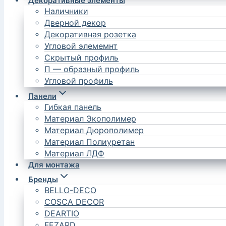
Декоративные элементы
Наличники
Дверной декор
Декоративная розетка
Угловой элемемнт
Скрытый профиль
П — образный профиль
Угловой профиль
Панели
Гибкая панель
Материал Экополимер
Материал Дюрополимер
Материал Полиуретан
Материал ЛДФ
Для монтажа
Бренды
BELLO-DECO
COSCA DECOR
DEARTIO
FEZARD