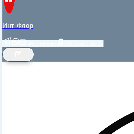
Инт Флор
info@intfloor.ru
+7(812) 920-02-38