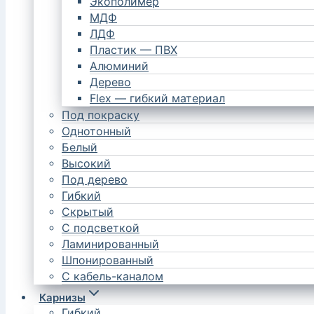
Экополимер
МДФ
ЛДФ
Пластик — ПВХ
Алюминий
Дерево
Flex — гибкий материал
Под покраску
Однотонный
Белый
Высокий
Под дерево
Гибкий
Скрытый
С подсветкой
Ламинированный
Шпонированный
С кабель-каналом
Карнизы
Гибкий