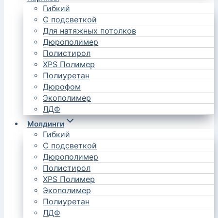
Гибкий
С подсветкой
Для натяжных потолков
Дюрополимер
Полистирол
XPS Полимер
Полиуретан
Дюрофом
Экополимер
ЛДФ
Молдинги
Гибкий
С подсветкой
Дюрополимер
Полистирол
XPS Полимер
Экополимер
Полиуретан
ЛДФ