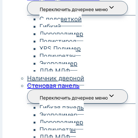
Переключить дочернее меню
С подсветкой
Гибкий
Дюрополимер
Полистирол
XPS Полимер
Полиуретан
Экополимер
ЛДФ МДФ
Наличник дверной
Стеновая панель
Переключить дочернее меню
Гибкая панель
Экополимер
Дюрополимер
Полиуретан
ЛДФ МДФ