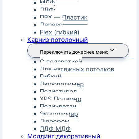
МДФ
ЛДФ
ПВХ — Пластик
Дерево
Flex (гибкий)
Карниз потолочный
Переключить дочернее меню
С подсветкой
Для натяжных потолков
Гибкий
Дюрополимер
Полистирол
XPS Полимер
Полиуретан
Экополимер
Дюрофом
ЛДФ МДФ
Молдинг декоративный