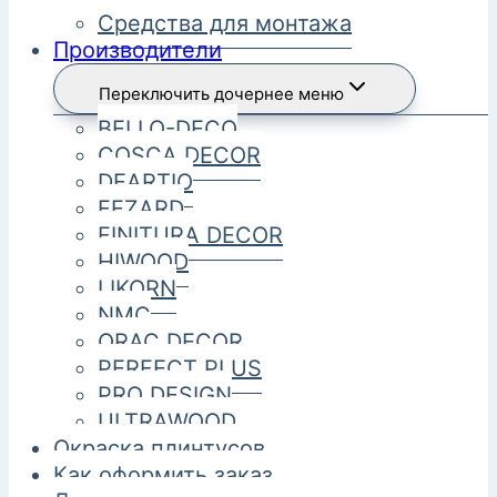
Средства для монтажа
Производители
Переключить дочернее меню
BELLO-DECO
COSCA DECOR
DEARTIO
FEZARD
FINITURA DECOR
HIWOOD
LIKORN
NMC
ORAC DECOR
PERFECT PLUS
PRO DESIGN
ULTRAWOOD
Окраска плинтусов
Как оформить заказ