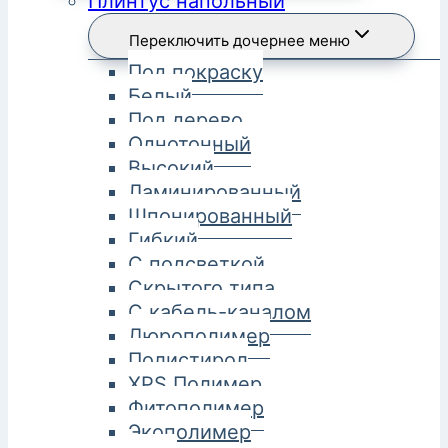
Плинтус напольный
Переключить дочернее меню
Под покраску
Белый
Под дерево
Однотонный
Высокий
Ламинированный
Шпонированный
Гибкий
С подсветкой
Скрытого типа
С кабель-каналом
Дюрополимер
Полистирол
XPS Полимер
Фитополимер
Экополимер