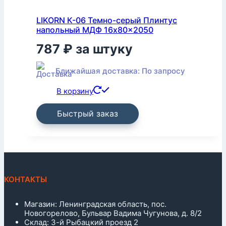
LIKORN К-06 Темно-серый Плинтус
напольный МДФ 16x80x2050
787
₽
за штуку
Ближайшая доставка: По запросу
В корзину
Быстрый заказ
КОНТАКТЫ
Магазин: Ленинградская область, пос.
Новогорелово, Бульвар Вадима Чугунова, д. 8/2
Склад: 3-й Рыбацкий проезд 2