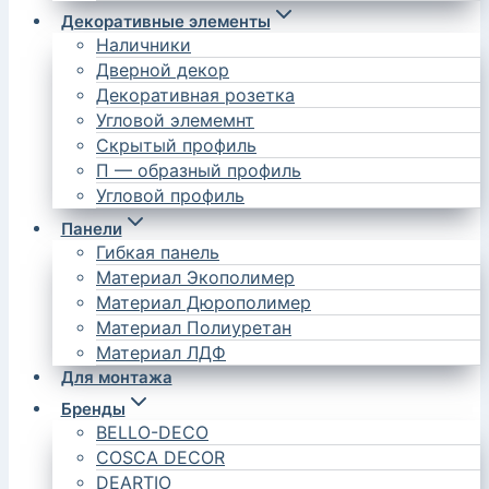
Декоративные элементы
Наличники
Дверной декор
Декоративная розетка
Угловой элемемнт
Скрытый профиль
П — образный профиль
Угловой профиль
Панели
Гибкая панель
Материал Экополимер
Материал Дюрополимер
Материал Полиуретан
Материал ЛДФ
Для монтажа
Бренды
BELLO-DECO
COSCA DECOR
DEARTIO