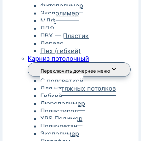
Фитополимер
Экополимер
МДФ
ЛДФ
ПВХ — Пластик
Дерево
Flex (гибкий)
Карниз потолочный
Переключить дочернее меню
С подсветкой
Для натяжных потолков
Гибкий
Дюрополимер
Полистирол
XPS Полимер
Полиуретан
Экополимер