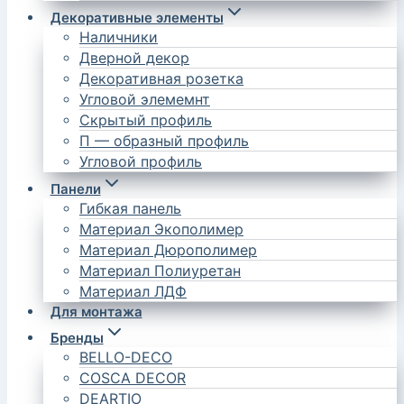
Декоративные элементы
Наличники
Дверной декор
Декоративная розетка
Угловой элемемнт
Скрытый профиль
П — образный профиль
Угловой профиль
Панели
Гибкая панель
Материал Экополимер
Материал Дюрополимер
Материал Полиуретан
Материал ЛДФ
Для монтажа
Бренды
BELLO-DECO
COSCA DECOR
DEARTIO