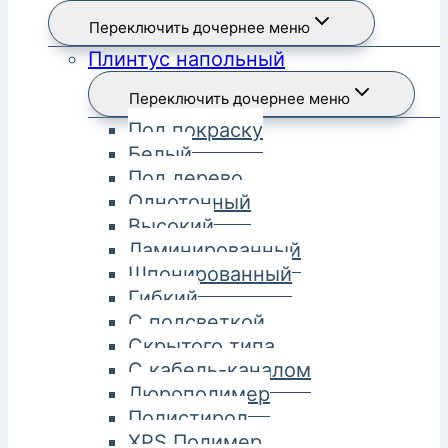
Переключить дочернее меню
Плинтус напольный
Переключить дочернее меню
Под покраску
Белый
Под дерево
Однотонный
Высокий
Ламинированный
Шпонированный
Гибкий
С подсветкой
Скрытого типа
С кабель-каналом
Дюрополимер
Полистирол
XPS Полимер