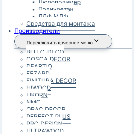
Дюрополимер
Полиуретан
ЛДФ МДФ
Средства для монтажа
Производители
Переключить дочернее меню
BELLO-DECO
COSCA DECOR
DEARTIO
FEZARD
FINITURA DECOR
HIWOOD
LIKORN
NMC
ORAC DECOR
PERFECT PLUS
PRO DESIGN
ULTRAWOOD