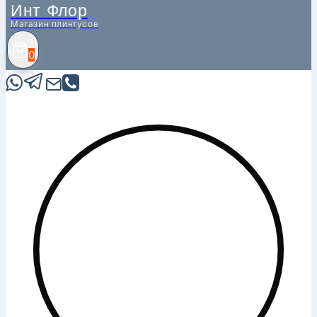
Инт Флор
Магазин плинтусов
0