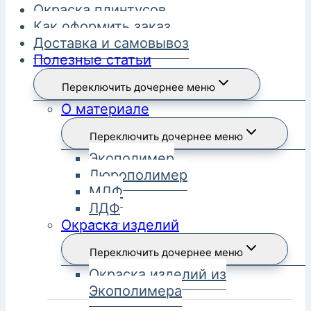
Окраска плинтусов
Как оформить заказ
Доставка и самовывоз
Полезные статьи
Переключить дочернее меню
О материале
Переключить дочернее меню
Экополимер
Дюрополимер
МДФ
ЛДФ
Окраска изделий
Переключить дочернее меню
Окраска изделий из
Экополимера