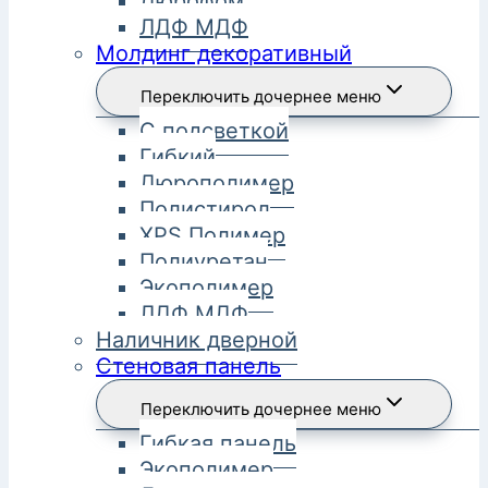
Дюрофом
ЛДФ МДФ
Молдинг декоративный
Переключить дочернее меню
С подсветкой
Гибкий
Дюрополимер
Полистирол
XPS Полимер
Полиуретан
Экополимер
ЛДФ МДФ
Наличник дверной
Стеновая панель
Переключить дочернее меню
Гибкая панель
Экополимер