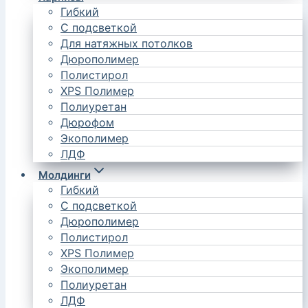
Гибкий
С подсветкой
Для натяжных потолков
Дюрополимер
Полистирол
XPS Полимер
Полиуретан
Дюрофом
Экополимер
ЛДФ
Молдинги
Гибкий
С подсветкой
Дюрополимер
Полистирол
XPS Полимер
Экополимер
Полиуретан
ЛДФ