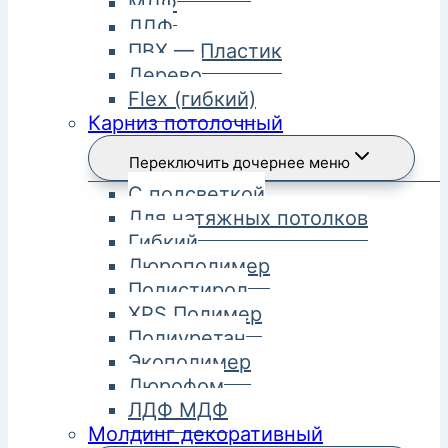
МДФ
ЛДФ
ПВХ — Пластик
Дерево
Flex (гибкий)
Карниз потолочный
Переключить дочернее меню
С подсветкой
Для натяжных потолков
Гибкий
Дюрополимер
Полистирол
XPS Полимер
Полиуретан
Экополимер
Дюрофом
ЛДФ МДФ
Молдинг декоративный