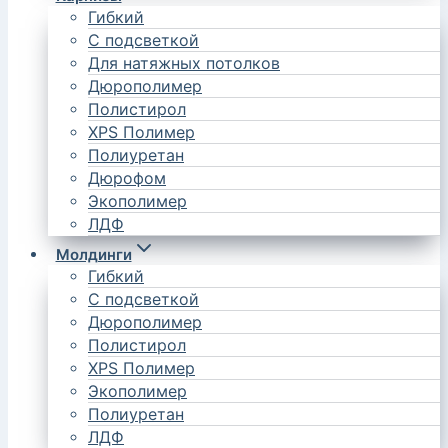
Гибкий
С подсветкой
Для натяжных потолков
Дюрополимер
Полистирол
XPS Полимер
Полиуретан
Дюрофом
Экополимер
ЛДФ
Молдинги
Гибкий
С подсветкой
Дюрополимер
Полистирол
XPS Полимер
Экополимер
Полиуретан
ЛДФ