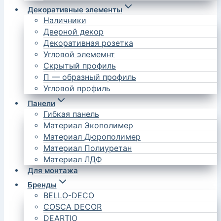
Декоративные элементы
Наличники
Дверной декор
Декоративная розетка
Угловой элемемнт
Скрытый профиль
П — образный профиль
Угловой профиль
Панели
Гибкая панель
Материал Экополимер
Материал Дюрополимер
Материал Полиуретан
Материал ЛДФ
Для монтажа
Бренды
BELLO-DECO
COSCA DECOR
DEARTIO