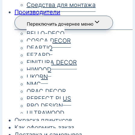
Средства для монтажа
Производители
Переключить дочернее меню
BELLO-DECO
COSCA DECOR
DEARTIO
FEZARD
FINITURA DECOR
HIWOOD
LIKORN
NMC
ORAC DECOR
PERFECT PLUS
PRO DESIGN
ULTRAWOOD
Окраска плинтусов
Как оформить заказ
Доставка и самовывоз