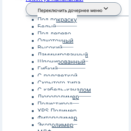
Переключить дочернее меню
Под покраску
Белый
Под дерево
Однотонный
Высокий
Ламинированный
Шпонированный
Гибкий
С подсветкой
Скрытого типа
С кабель-каналом
Дюрополимер
Полистирол
XPS Полимер
Фитополимер
Экополимер