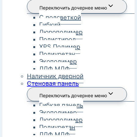
Переключить дочернее меню
С подсветкой
Гибкий
Дюрополимер
Полистирол
XPS Полимер
Полиуретан
Экополимер
ЛДФ МДФ
Наличник дверной
Стеновая панель
Переключить дочернее меню
Гибкая панель
Экополимер
Дюрополимер
Полиуретан
ЛДФ МДФ