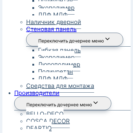
Полиуретан
Экополимер
ЛДФ МДФ
Наличник дверной
Стеновая панель
Переключить дочернее меню
Гибкая панель
Экополимер
Дюрополимер
Полиуретан
ЛДФ МДФ
Средства для монтажа
Производители
Переключить дочернее меню
BELLO-DECO
COSCA DECOR
DEARTIO