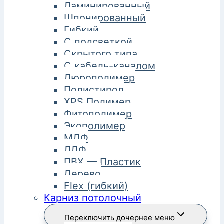
Ламинированный
Шпонированный
Гибкий
С подсветкой
Скрытого типа
С кабель-каналом
Дюрополимер
Полистирол
XPS Полимер
Фитополимер
Экополимер
МДФ
ЛДФ
ПВХ — Пластик
Дерево
Flex (гибкий)
Карниз потолочный
Переключить дочернее меню