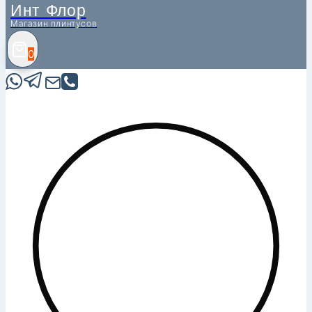
Инт Флор
Магазин плинтусов
0