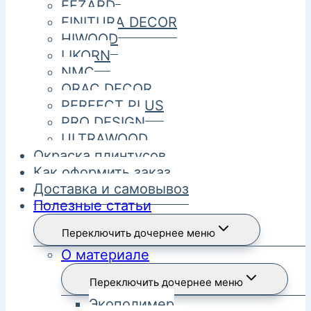
FEZARD
FINITURA DECOR
HIWOOD
LIKORN
NMC
ORAC DECOR
PERFECT PLUS
PRO DESIGN
ULTRAWOOD
Окраска плинтусов
Как оформить заказ
Доставка и самовывоз
Полезные статьи
Переключить дочернее меню
О материале
Переключить дочернее меню
Экополимер