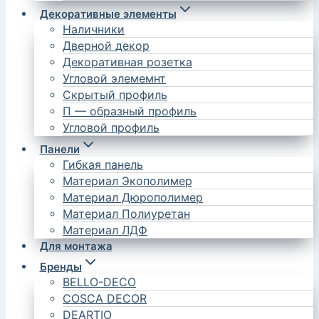
Декоративные элементы
Наличники
Дверной декор
Декоративная розетка
Угловой элемемнт
Скрытый профиль
П — образный профиль
Угловой профиль
Панели
Гибкая панель
Материал Экополимер
Материал Дюрополимер
Материал Полиуретан
Материал ЛДФ
Для монтажа
Бренды
BELLO-DECO
COSCA DECOR
DEARTIO