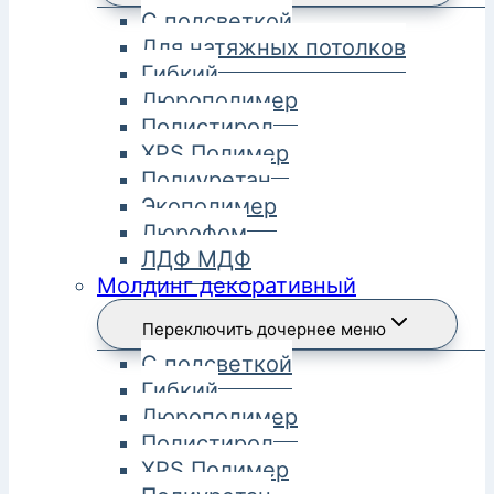
С подсветкой
Для натяжных потолков
Гибкий
Дюрополимер
Полистирол
XPS Полимер
Полиуретан
Экополимер
Дюрофом
ЛДФ МДФ
Молдинг декоративный
Переключить дочернее меню
С подсветкой
Гибкий
Дюрополимер
Полистирол
XPS Полимер