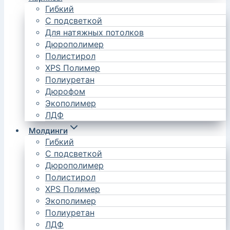
Гибкий
С подсветкой
Для натяжных потолков
Дюрополимер
Полистирол
XPS Полимер
Полиуретан
Дюрофом
Экополимер
ЛДФ
Молдинги
Гибкий
С подсветкой
Дюрополимер
Полистирол
XPS Полимер
Экополимер
Полиуретан
ЛДФ