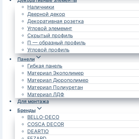
Декоративные элементы
Наличники
Дверной декор
Декоративная розетка
Угловой элемемнт
Скрытый профиль
П — образный профиль
Угловой профиль
Панели
Гибкая панель
Материал Экополимер
Материал Дюрополимер
Материал Полиуретан
Материал ЛДФ
Для монтажа
Бренды
BELLO-DECO
COSCA DECOR
DEARTIO
FEZARD