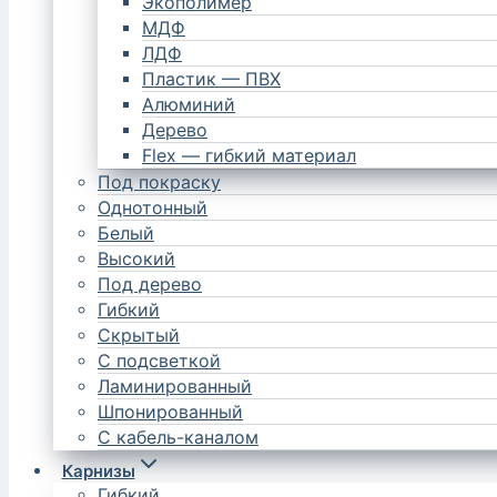
Экополимер
МДФ
ЛДФ
Пластик — ПВХ
Алюминий
Дерево
Flex — гибкий материал
Под покраску
Однотонный
Белый
Высокий
Под дерево
Гибкий
Скрытый
С подсветкой
Ламинированный
Шпонированный
С кабель-каналом
Карнизы
Гибкий