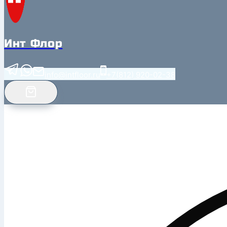
Инт Флор
info@intfloor.ru
+7(812) 920-02-38