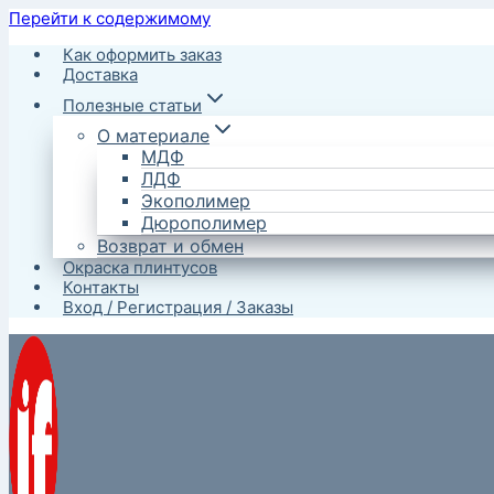
Перейти к содержимому
Как оформить заказ
Доставка
Полезные статьи
О материале
МДФ
ЛДФ
Экополимер
Дюрополимер
Возврат и обмен
Окраска плинтусов
Контакты
Вход / Регистрация / Заказы