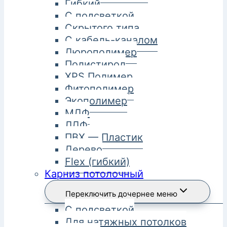
Гибкий
С подсветкой
Скрытого типа
С кабель-каналом
Дюрополимер
Полистирол
XPS Полимер
Фитополимер
Экополимер
МДФ
ЛДФ
ПВХ — Пластик
Дерево
Flex (гибкий)
Карниз потолочный
Переключить дочернее меню
С подсветкой
Для натяжных потолков