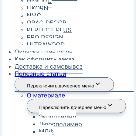
HIWOOD
LIKORN
NMC
ORAC DECOR
PERFECT PLUS
PRO DESIGN
ULTRAWOOD
Окраска плинтусов
Как оформить заказ
Доставка и самовывоз
Полезные статьи
Переключить дочернее меню
О материале
Переключить дочернее меню
Экополимер
Дюрополимер
МДФ