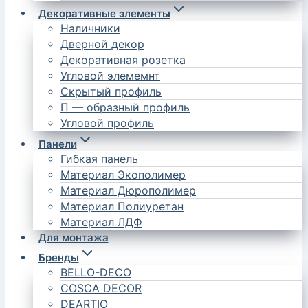
Декоративные элементы
Наличники
Дверной декор
Декоративная розетка
Угловой элемемнт
Скрытый профиль
П — образный профиль
Угловой профиль
Панели
Гибкая панель
Материал Экополимер
Материал Дюрополимер
Материал Полиуретан
Материал ЛДФ
Для монтажа
Бренды
BELLO-DECO
COSCA DECOR
DEARTIO