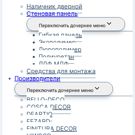
Наличник дверной
Стеновая панель
Переключить дочернее меню
Гибкая панель
Экополимер
Дюрополимер
Полиуретан
ЛДФ МДФ
Средства для монтажа
Производители
Переключить дочернее меню
BELLO-DECO
COSCA DECOR
DEARTIO
FEZARD
FINITURA DECOR