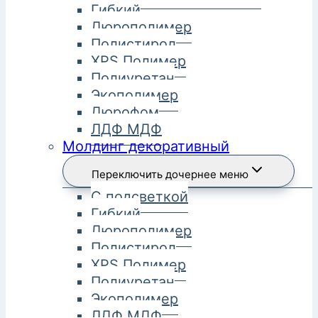
Гибкий
Дюрополимер
Полистирол
XPS Полимер
Полиуретан
Экополимер
Дюрофом
ЛДФ МДФ
Молдинг декоративный
Переключить дочернее меню
С подсветкой
Гибкий
Дюрополимер
Полистирол
XPS Полимер
Полиуретан
Экополимер
ЛДФ МДФ