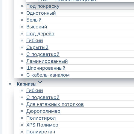
Под покраску
Однотонный
Белый
Высокий
Под дерево
Гибкий
Скрытый
С подсветкой
Ламинированный
Шпонированный
С кабель-каналом
Карнизы
Гибкий
С подсветкой
Для натяжных потолков
Дюрополимер
Полистирол
XPS Полимер
Полиуретан