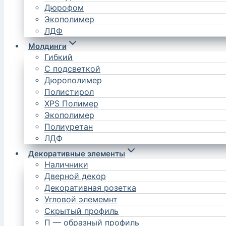
Дюрофом
Экополимер
ЛДФ
Молдинги
Гибкий
С подсветкой
Дюрополимер
Полистирол
XPS Полимер
Экополимер
Полиуретан
ЛДФ
Декоративные элементы
Наличники
Дверной декор
Декоративная розетка
Угловой элемемнт
Скрытый профиль
П — образный профиль