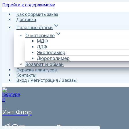
Перейти к содержимому
Как оформить заказ
Доставка
Полезные статьи
О материале
МДФ
ЛДФ
Экополимер
Дюрополимер
Возврат и обмен
Окраска плинтусов
Контакты
Вход / Регистрация / Заказы
Инт Флор