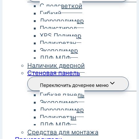
С подсветкой
Гибкий
Дюрополимер
Полистирол
XPS Полимер
Полиуретан
Экополимер
ЛДФ МДФ
Наличник дверной
Стеновая панель
Переключить дочернее меню
Гибкая панель
Экополимер
Дюрополимер
Полиуретан
ЛДФ МДФ
Средства для монтажа