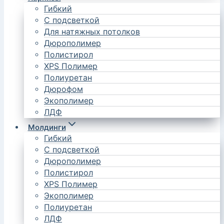
Гибкий
С подсветкой
Для натяжных потолков
Дюрополимер
Полистирол
XPS Полимер
Полиуретан
Дюрофом
Экополимер
ЛДФ
Молдинги
Гибкий
С подсветкой
Дюрополимер
Полистирол
XPS Полимер
Экополимер
Полиуретан
ЛДФ