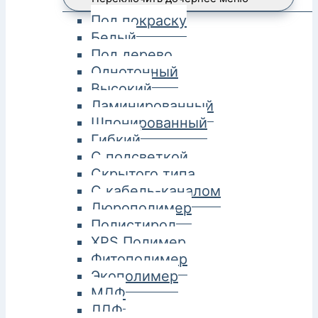
Под покраску
Белый
Под дерево
Однотонный
Высокий
Ламинированный
Шпонированный
Гибкий
С подсветкой
Скрытого типа
С кабель-каналом
Дюрополимер
Полистирол
XPS Полимер
Фитополимер
Экополимер
МДФ
ЛДФ