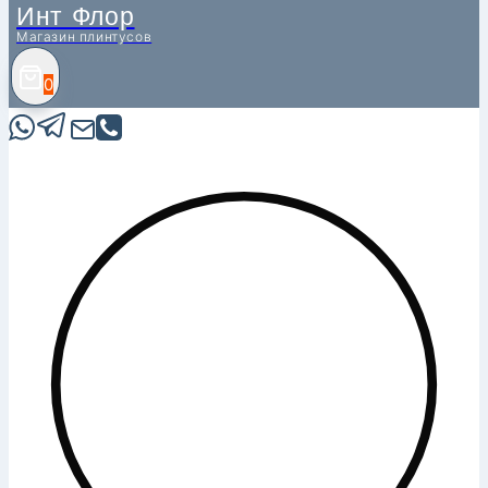
Инт Флор
Магазин плинтусов
0