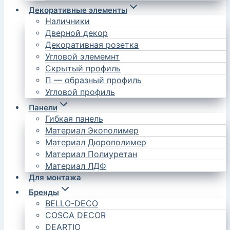
Декоративные элементы
Наличники
Дверной декор
Декоративная розетка
Угловой элемемнт
Скрытый профиль
П — образный профиль
Угловой профиль
Панели
Гибкая панель
Материал Экополимер
Материал Дюрополимер
Материал Полиуретан
Материал ЛДФ
Для монтажа
Бренды
BELLO-DECO
COSCA DECOR
DEARTIO