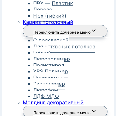
ПВХ — Пластик
Дерево
Flex (гибкий)
Карниз потолочный
Переключить дочернее меню
С подсветкой
Для натяжных потолков
Гибкий
Дюрополимер
Полистирол
XPS Полимер
Полиуретан
Экополимер
Дюрофом
ЛДФ МДФ
Молдинг декоративный
Переключить дочернее меню