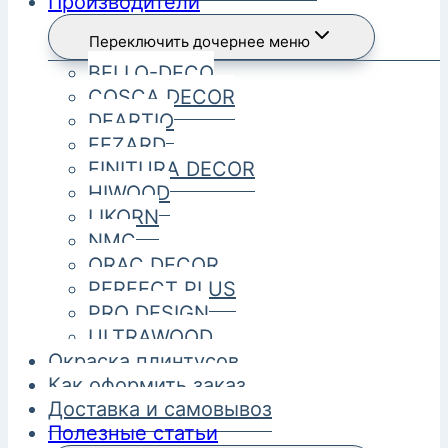
Производители
Переключить дочернее меню
BELLO-DECO
COSCA DECOR
DEARTIO
FEZARD
FINITURA DECOR
HIWOOD
LIKORN
NMC
ORAC DECOR
PERFECT PLUS
PRO DESIGN
ULTRAWOOD
Окраска плинтусов
Как оформить заказ
Доставка и самовывоз
Полезные статьи