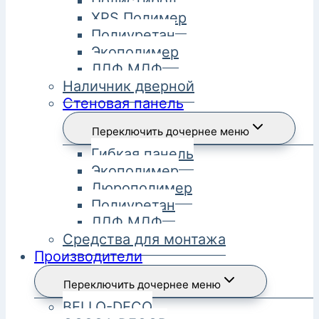
Полистирол
XPS Полимер
Полиуретан
Экополимер
ЛДФ МДФ
Наличник дверной
Стеновая панель
Переключить дочернее меню
Гибкая панель
Экополимер
Дюрополимер
Полиуретан
ЛДФ МДФ
Средства для монтажа
Производители
Переключить дочернее меню
BELLO-DECO