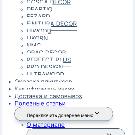
COSCA DECOR
DEARTIO
FEZARD
FINITURA DECOR
HIWOOD
LIKORN
NMC
ORAC DECOR
PERFECT PLUS
PRO DESIGN
ULTRAWOOD
Окраска плинтусов
Как оформить заказ
Доставка и самовывоз
Полезные статьи
Переключить дочернее меню
О материале