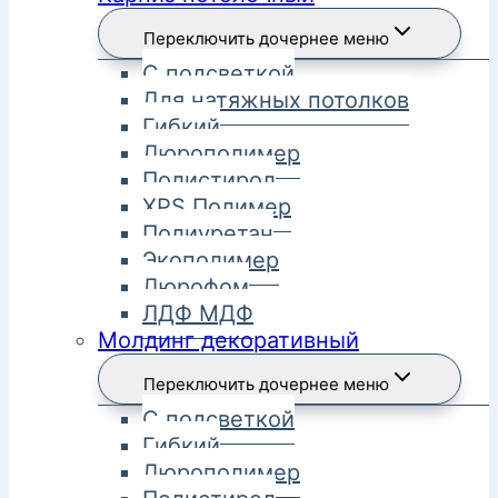
Переключить дочернее меню
С подсветкой
Для натяжных потолков
Гибкий
Дюрополимер
Полистирол
XPS Полимер
Полиуретан
Экополимер
Дюрофом
ЛДФ МДФ
Молдинг декоративный
Переключить дочернее меню
С подсветкой
Гибкий
Дюрополимер