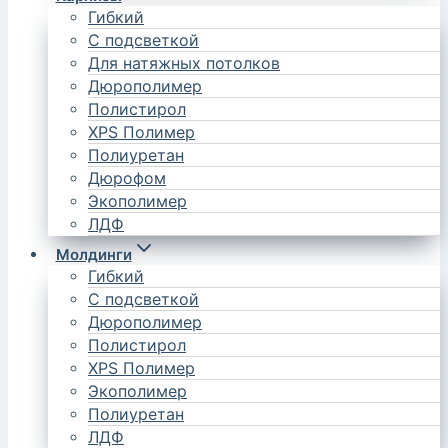
Гибкий
С подсветкой
Для натяжных потолков
Дюрополимер
Полистирол
XPS Полимер
Полиуретан
Дюрофом
Экополимер
ЛДФ
Молдинги
Гибкий
С подсветкой
Дюрополимер
Полистирол
XPS Полимер
Экополимер
Полиуретан
ЛДФ