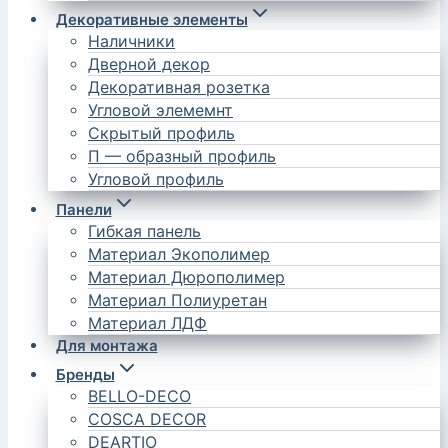
Декоративные элементы
Наличники
Дверной декор
Декоративная розетка
Угловой элемемнт
Скрытый профиль
П — образный профиль
Угловой профиль
Панели
Гибкая панель
Материал Экополимер
Материал Дюрополимер
Материал Полиуретан
Материал ЛДФ
Для монтажа
Бренды
BELLO-DECO
COSCA DECOR
DEARTIO