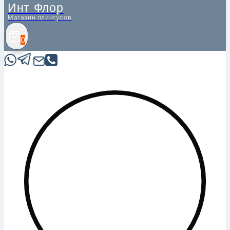
Инт Флор
Магазин плинтусов
0