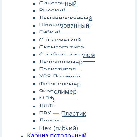
Однотонный
Высокий
Ламинированный
Шпонированный
Гибкий
С подсветкой
Скрытого типа
С кабель-каналом
Дюрополимер
Полистирол
XPS Полимер
Фитополимер
Экополимер
МДФ
ЛДФ
ПВХ — Пластик
Дерево
Flex (гибкий)
Карниз потолочный