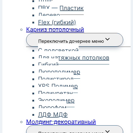
ЛДФ
ПВХ — Пластик
Дерево
Flex (гибкий)
Карниз потолочный
Переключить дочернее меню
С подсветкой
Для натяжных потолков
Гибкий
Дюрополимер
Полистирол
XPS Полимер
Полиуретан
Экополимер
Дюрофом
ЛДФ МДФ
Молдинг декоративный