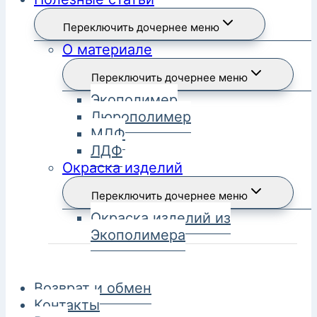
Переключить дочернее меню
О материале
Переключить дочернее меню
Экополимер
Дюрополимер
МДФ
ЛДФ
Окраска изделий
Переключить дочернее меню
Окраска изделий из
Экополимера
Возврат и обмен
Контакты