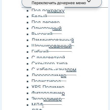
Переключить дочернее меню
Под покраску
Белый
Под дерево
Однотонный
Высокий
Ламинированный
Шпонированный
Гибкий
С подсветкой
Скрытого типа
С кабель-каналом
Дюрополимер
Полистирол
XPS Полимер
Фитополимер
Экополимер
МДФ