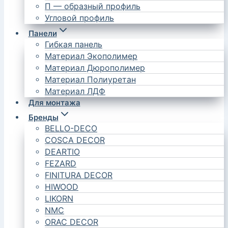
П — образный профиль
Угловой профиль
Панели
Гибкая панель
Материал Экополимер
Материал Дюрополимер
Материал Полиуретан
Материал ЛДФ
Для монтажа
Бренды
BELLO-DECO
COSCA DECOR
DEARTIO
FEZARD
FINITURA DECOR
HIWOOD
LIKORN
NMC
ORAC DECOR