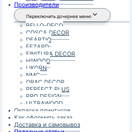
Производители
Переключить дочернее меню
BELLO-DECO
COSCA DECOR
DEARTIO
FEZARD
FINITURA DECOR
HIWOOD
LIKORN
NMC
ORAC DECOR
PERFECT PLUS
PRO DESIGN
ULTRAWOOD
Окраска плинтусов
Как оформить заказ
Доставка и самовывоз
Полезные статьи