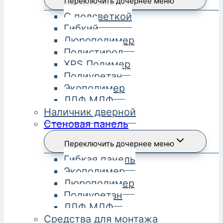
Переключить дочернее меню
С подсветкой
Гибкий
Дюрополимер
Полистирол
XPS Полимер
Полиуретан
Экополимер
ЛДФ МДФ
Наличник дверной
Стеновая панель
Переключить дочернее меню
Гибкая панель
Экополимер
Дюрополимер
Полиуретан
ЛДФ МДФ
Средства для монтажа