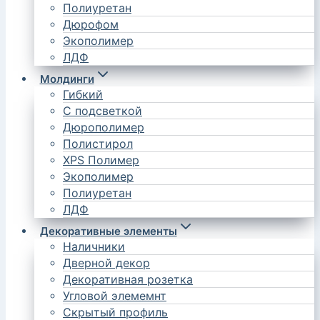
Полиуретан
Дюрофом
Экополимер
ЛДФ
Молдинги
Гибкий
С подсветкой
Дюрополимер
Полистирол
XPS Полимер
Экополимер
Полиуретан
ЛДФ
Декоративные элементы
Наличники
Дверной декор
Декоративная розетка
Угловой элемемнт
Скрытый профиль