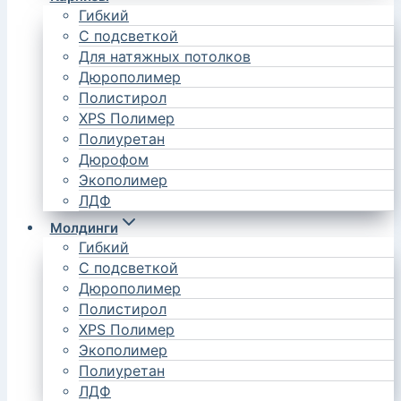
Гибкий
С подсветкой
Для натяжных потолков
Дюрополимер
Полистирол
XPS Полимер
Полиуретан
Дюрофом
Экополимер
ЛДФ
Молдинги
Гибкий
С подсветкой
Дюрополимер
Полистирол
XPS Полимер
Экополимер
Полиуретан
ЛДФ