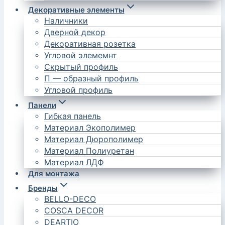
Декоративные элементы
Наличники
Дверной декор
Декоративная розетка
Угловой элемемнт
Скрытый профиль
П — образный профиль
Угловой профиль
Панели
Гибкая панель
Материал Экополимер
Материал Дюрополимер
Материал Полиуретан
Материал ЛДФ
Для монтажа
Бренды
BELLO-DECO
COSCA DECOR
DEARTIO