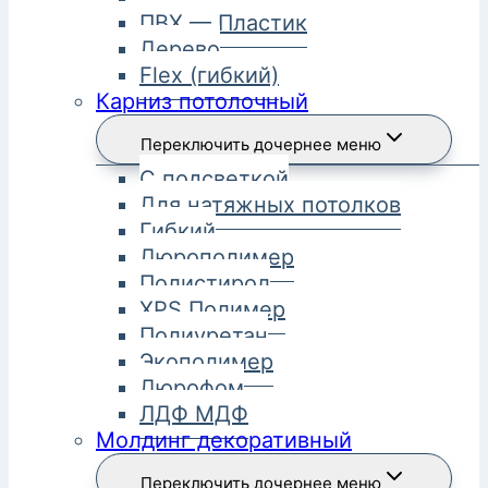
ПВХ — Пластик
Дерево
Flex (гибкий)
Карниз потолочный
Переключить дочернее меню
С подсветкой
Для натяжных потолков
Гибкий
Дюрополимер
Полистирол
XPS Полимер
Полиуретан
Экополимер
Дюрофом
ЛДФ МДФ
Молдинг декоративный
Переключить дочернее меню