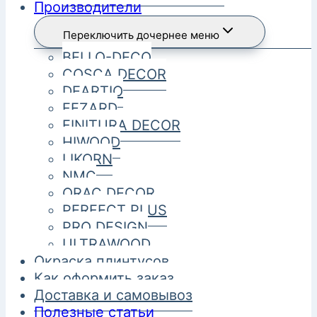
Производители
Переключить дочернее меню
BELLO-DECO
COSCA DECOR
DEARTIO
FEZARD
FINITURA DECOR
HIWOOD
LIKORN
NMC
ORAC DECOR
PERFECT PLUS
PRO DESIGN
ULTRAWOOD
Окраска плинтусов
Как оформить заказ
Доставка и самовывоз
Полезные статьи