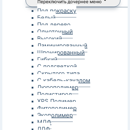
Переключить дочернее меню
Под покраску
Белый
Под дерево
Однотонный
Высокий
Ламинированный
Шпонированный
Гибкий
С подсветкой
Скрытого типа
С кабель-каналом
Дюрополимер
Полистирол
XPS Полимер
Фитополимер
Экополимер
МДФ
ЛДФ