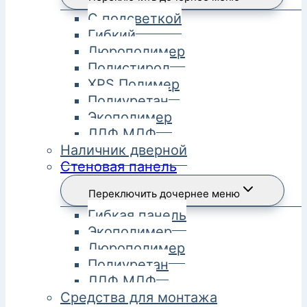
С подсветкой
Гибкий
Дюрополимер
Полистирол
XPS Полимер
Полиуретан
Экополимер
ЛДФ МДФ
Наличник дверной
Стеновая панель
Переключить дочернее меню
Гибкая панель
Экополимер
Дюрополимер
Полиуретан
ЛДФ МДФ
Средства для монтажа