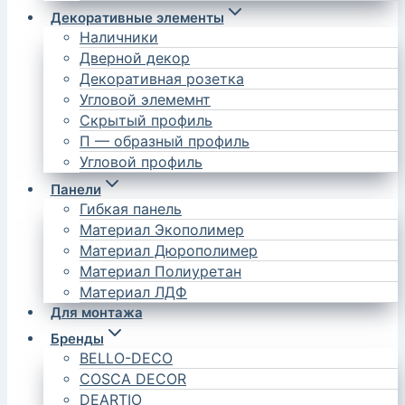
Декоративные элементы
Наличники
Дверной декор
Декоративная розетка
Угловой элемемнт
Скрытый профиль
П — образный профиль
Угловой профиль
Панели
Гибкая панель
Материал Экополимер
Материал Дюрополимер
Материал Полиуретан
Материал ЛДФ
Для монтажа
Бренды
BELLO-DECO
COSCA DECOR
DEARTIO