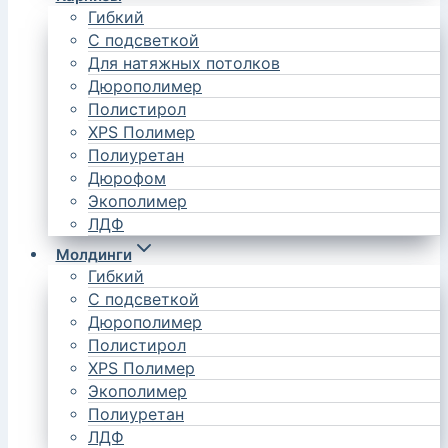
Гибкий
С подсветкой
Для натяжных потолков
Дюрополимер
Полистирол
XPS Полимер
Полиуретан
Дюрофом
Экополимер
ЛДФ
Молдинги
Гибкий
С подсветкой
Дюрополимер
Полистирол
XPS Полимер
Экополимер
Полиуретан
ЛДФ