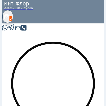
Инт Флор
Магазин плинтусов
0