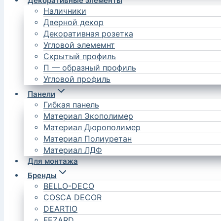
Декоративные элементы
Наличники
Дверной декор
Декоративная розетка
Угловой элемемнт
Скрытый профиль
П — образный профиль
Угловой профиль
Панели
Гибкая панель
Материал Экополимер
Материал Дюрополимер
Материал Полиуретан
Материал ЛДФ
Для монтажа
Бренды
BELLO-DECO
COSCA DECOR
DEARTIO
FEZARD