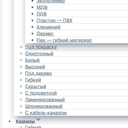
Экополимер
МДФ
ЛДФ
Пластик — ПВХ
Алюминий
Дерево
Flex — гибкий материал
Под покраску
Однотонный
Белый
Высокий
Под дерево
Гибкий
Скрытый
С подсветкой
Ламинированный
Шпонированный
С кабель-каналом
Карнизы
Гибкий