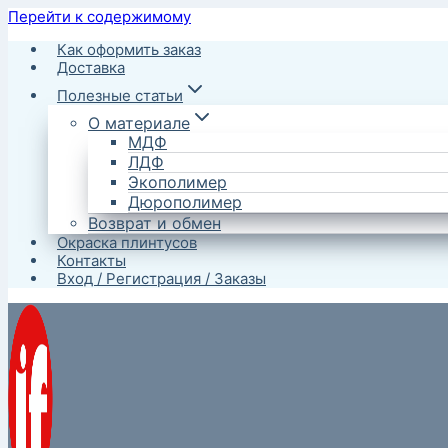
Перейти к содержимому
Как оформить заказ
Доставка
Полезные статьи
О материале
МДФ
ЛДФ
Экополимер
Дюрополимер
Возврат и обмен
Окраска плинтусов
Контакты
Вход / Регистрация / Заказы