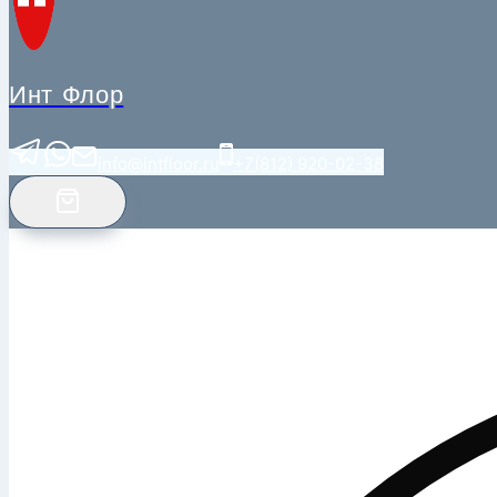
Инт Флор
info@intfloor.ru
+7(812) 920-02-38