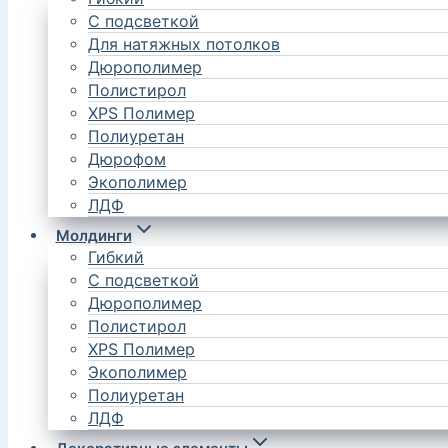
С подсветкой
Для натяжных потолков
Дюрополимер
Полистирол
XPS Полимер
Полиуретан
Дюрофом
Экополимер
ЛДФ
Молдинги
Гибкий
С подсветкой
Дюрополимер
Полистирол
XPS Полимер
Экополимер
Полиуретан
ЛДФ