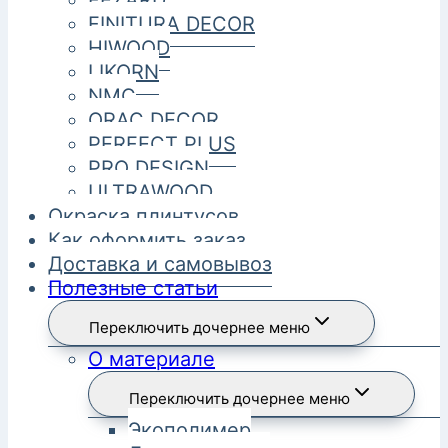
FEZARD
FINITURA DECOR
HIWOOD
LIKORN
NMC
ORAC DECOR
PERFECT PLUS
PRO DESIGN
ULTRAWOOD
Окраска плинтусов
Как оформить заказ
Доставка и самовывоз
Полезные статьи
Переключить дочернее меню
О материале
Переключить дочернее меню
Экополимер