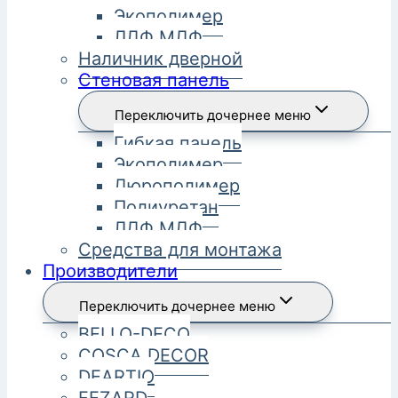
Экополимер
ЛДФ МДФ
Наличник дверной
Стеновая панель
Переключить дочернее меню
Гибкая панель
Экополимер
Дюрополимер
Полиуретан
ЛДФ МДФ
Средства для монтажа
Производители
Переключить дочернее меню
BELLO-DECO
COSCA DECOR
DEARTIO