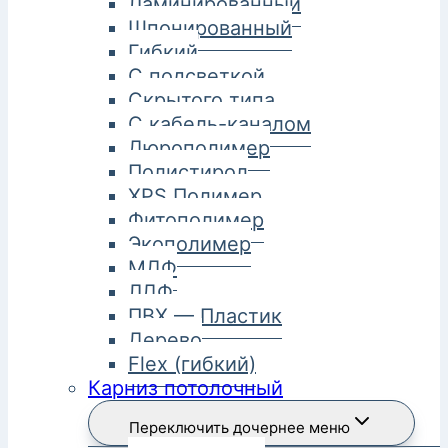
Ламинированный
Шпонированный
Гибкий
С подсветкой
Скрытого типа
С кабель-каналом
Дюрополимер
Полистирол
XPS Полимер
Фитополимер
Экополимер
МДФ
ЛДФ
ПВХ — Пластик
Дерево
Flex (гибкий)
Карниз потолочный
Переключить дочернее меню