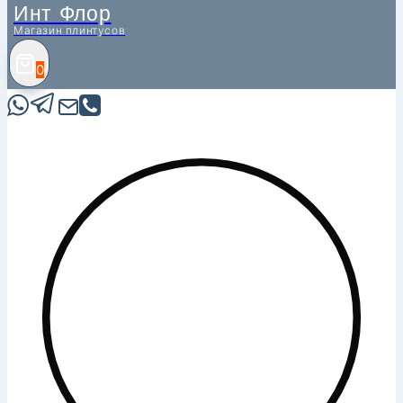
Инт Флор
Магазин плинтусов
0