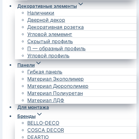
Декоративные элементы
Наличники
Дверной декор
Декоративная розетка
Угловой элемемнт
Скрытый профиль
П — образный профиль
Угловой профиль
Панели
Гибкая панель
Материал Экополимер
Материал Дюрополимер
Материал Полиуретан
Материал ЛДФ
Для монтажа
Бренды
BELLO-DECO
COSCA DECOR
DEARTIO