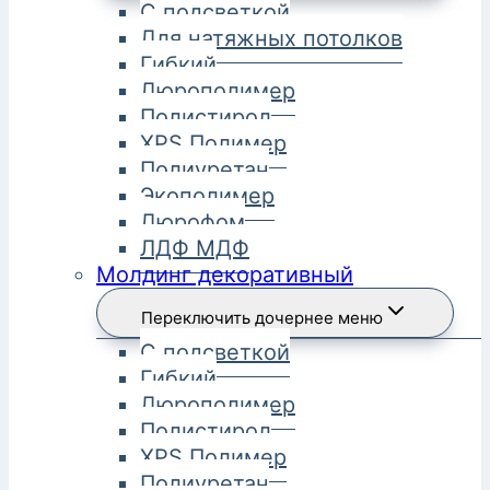
С подсветкой
Для натяжных потолков
Гибкий
Дюрополимер
Полистирол
XPS Полимер
Полиуретан
Экополимер
Дюрофом
ЛДФ МДФ
Молдинг декоративный
Переключить дочернее меню
С подсветкой
Гибкий
Дюрополимер
Полистирол
XPS Полимер
Полиуретан