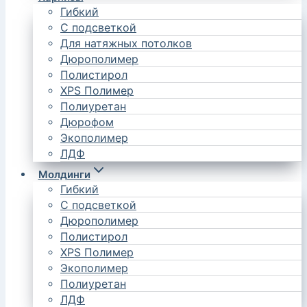
Гибкий
С подсветкой
Для натяжных потолков
Дюрополимер
Полистирол
XPS Полимер
Полиуретан
Дюрофом
Экополимер
ЛДФ
Молдинги
Гибкий
С подсветкой
Дюрополимер
Полистирол
XPS Полимер
Экополимер
Полиуретан
ЛДФ