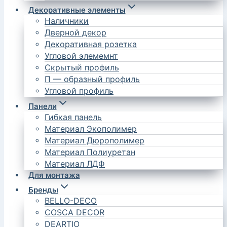
Декоративные элементы
Наличники
Дверной декор
Декоративная розетка
Угловой элемемнт
Скрытый профиль
П — образный профиль
Угловой профиль
Панели
Гибкая панель
Материал Экополимер
Материал Дюрополимер
Материал Полиуретан
Материал ЛДФ
Для монтажа
Бренды
BELLO-DECO
COSCA DECOR
DEARTIO