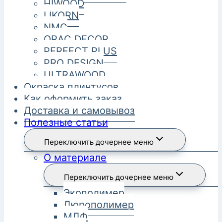
HIWOOD
LIKORN
NMC
ORAC DECOR
PERFECT PLUS
PRO DESIGN
ULTRAWOOD
Окраска плинтусов
Как оформить заказ
Доставка и самовывоз
Полезные статьи
Переключить дочернее меню
О материале
Переключить дочернее меню
Экополимер
Дюрополимер
МДФ