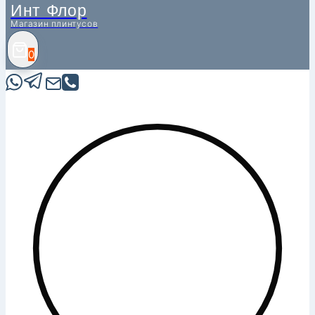
Инт Флор
Магазин плинтусов
0