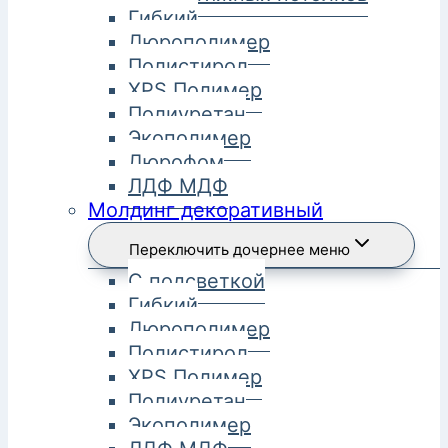
Гибкий
Дюрополимер
Полистирол
XPS Полимер
Полиуретан
Экополимер
Дюрофом
ЛДФ МДФ
Молдинг декоративный
Переключить дочернее меню
С подсветкой
Гибкий
Дюрополимер
Полистирол
XPS Полимер
Полиуретан
Экополимер