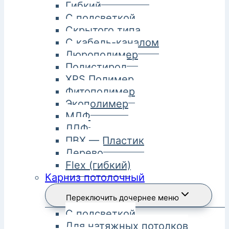
Гибкий
С подсветкой
Скрытого типа
С кабель-каналом
Дюрополимер
Полистирол
XPS Полимер
Фитополимер
Экополимер
МДФ
ЛДФ
ПВХ — Пластик
Дерево
Flex (гибкий)
Карниз потолочный
Переключить дочернее меню
С подсветкой
Для натяжных потолков