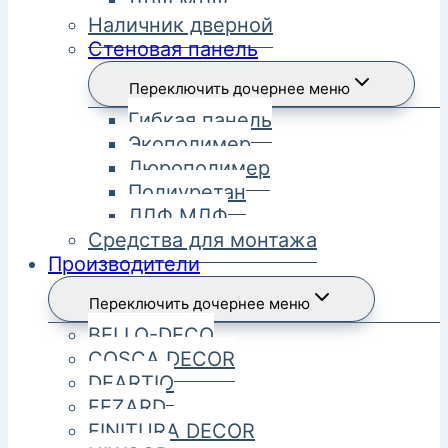
ЛДФ МДФ
Наличник дверной
Стеновая панель
Переключить дочернее меню
Гибкая панель
Экополимер
Дюрополимер
Полиуретан
ЛДФ МДФ
Средства для монтажа
Производители
Переключить дочернее меню
BELLO-DECO
COSCA DECOR
DEARTIO
FEZARD
FINITURA DECOR