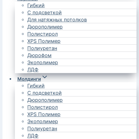
Гибкий
С подсветкой
Для натяжных потолков
Дюрополимер
Полистирол
XPS Полимер
Полиуретан
Дюрофом
Экополимер
ЛДФ
Молдинги
Гибкий
С подсветкой
Дюрополимер
Полистирол
XPS Полимер
Экополимер
Полиуретан
ЛДФ