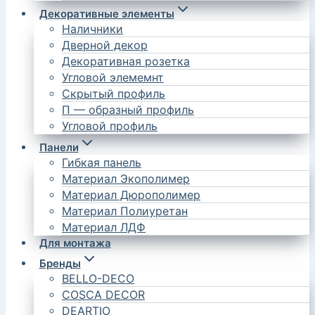
Декоративные элементы
Наличники
Дверной декор
Декоративная розетка
Угловой элемемнт
Скрытый профиль
П — образный профиль
Угловой профиль
Панели
Гибкая панель
Материал Экополимер
Материал Дюрополимер
Материал Полиуретан
Материал ЛДФ
Для монтажа
Бренды
BELLO-DECO
COSCA DECOR
DEARTIO