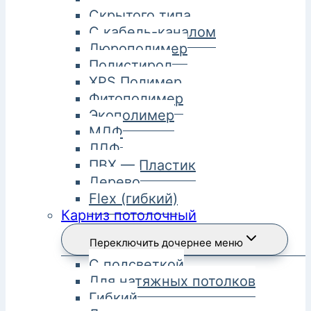
Скрытого типа
С кабель-каналом
Дюрополимер
Полистирол
XPS Полимер
Фитополимер
Экополимер
МДФ
ЛДФ
ПВХ — Пластик
Дерево
Flex (гибкий)
Карниз потолочный
Переключить дочернее меню
С подсветкой
Для натяжных потолков
Гибкий