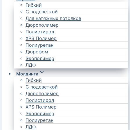
Гибкий
С подсветкой
Для натяжных потолков
Дюрополимер
Полистирол
XPS Полимер
Полиуретан
Дюрофом
Экополимер
ЛДФ
Молдинги
Гибкий
С подсветкой
Дюрополимер
Полистирол
XPS Полимер
Экополимер
Полиуретан
ЛДФ