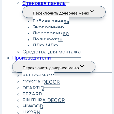
Стеновая панель
Переключить дочернее меню
Гибкая панель
Экополимер
Дюрополимер
Полиуретан
ЛДФ МДФ
Средства для монтажа
Производители
Переключить дочернее меню
BELLO-DECO
COSCA DECOR
DEARTIO
FEZARD
FINITURA DECOR
HIWOOD
LIKORN