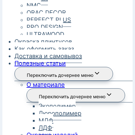
NMC
ORAC DECOR
PERFECT PLUS
PRO DESIGN
ULTRAWOOD
Окраска плинтусов
Как оформить заказ
Доставка и самовывоз
Полезные статьи
Переключить дочернее меню
О материале
Переключить дочернее меню
Экополимер
Дюрополимер
МДФ
ЛДФ