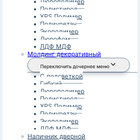
Дюрополимер
Полистирол
XPS Полимер
Полиуретан
Экополимер
Дюрофом
ЛДФ МДФ
Молдинг декоративный
Переключить дочернее меню
С подсветкой
Гибкий
Дюрополимер
Полистирол
XPS Полимер
Полиуретан
Экополимер
ЛДФ МДФ
Наличник дверной