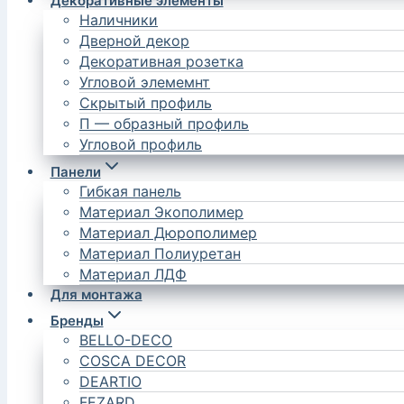
Декоративные элементы
Наличники
Дверной декор
Декоративная розетка
Угловой элемемнт
Скрытый профиль
П — образный профиль
Угловой профиль
Панели
Гибкая панель
Материал Экополимер
Материал Дюрополимер
Материал Полиуретан
Материал ЛДФ
Для монтажа
Бренды
BELLO-DECO
COSCA DECOR
DEARTIO
FEZARD