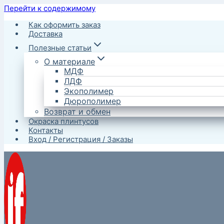
Перейти к содержимому
Как оформить заказ
Доставка
Полезные статьи
О материале
МДФ
ЛДФ
Экополимер
Дюрополимер
Возврат и обмен
Окраска плинтусов
Контакты
Вход / Регистрация / Заказы