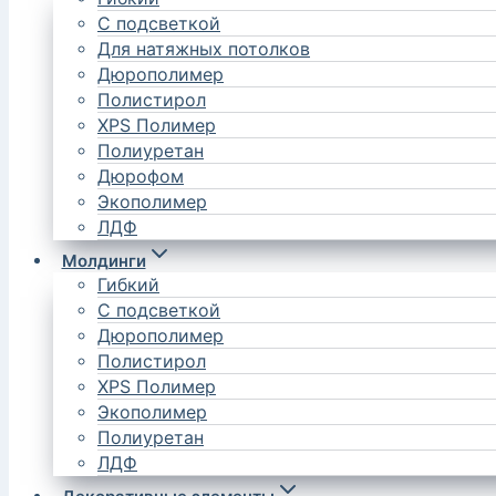
С подсветкой
Для натяжных потолков
Дюрополимер
Полистирол
XPS Полимер
Полиуретан
Дюрофом
Экополимер
ЛДФ
Молдинги
Гибкий
С подсветкой
Дюрополимер
Полистирол
XPS Полимер
Экополимер
Полиуретан
ЛДФ