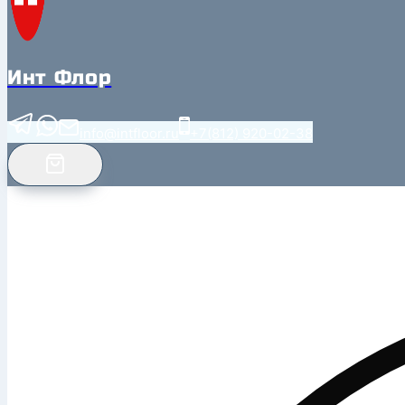
Инт Флор
info@intfloor.ru
+7(812) 920-02-38