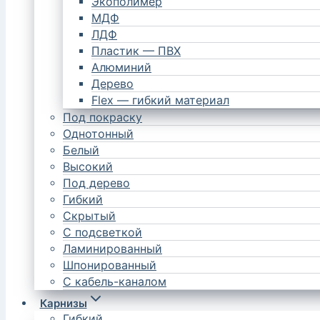
Экополимер
МДФ
ЛДФ
Пластик — ПВХ
Алюминий
Дерево
Flex — гибкий материал
Под покраску
Однотонный
Белый
Высокий
Под дерево
Гибкий
Скрытый
С подсветкой
Ламинированный
Шпонированный
С кабель-каналом
Карнизы
Гибкий