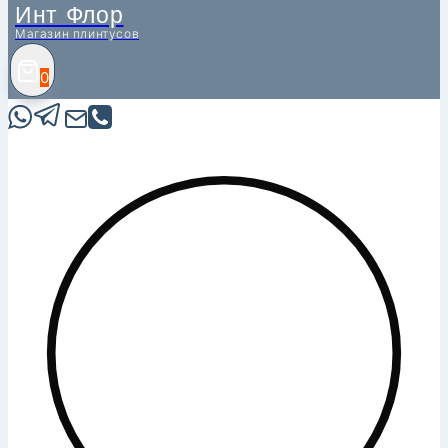
Инт Флор
Магазин плинтусов
0