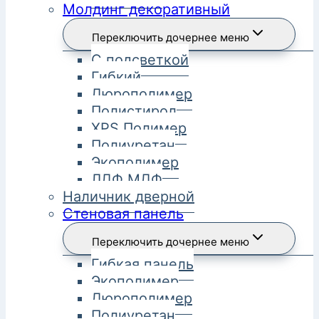
Молдинг декоративный
Переключить дочернее меню
С подсветкой
Гибкий
Дюрополимер
Полистирол
XPS Полимер
Полиуретан
Экополимер
ЛДФ МДФ
Наличник дверной
Стеновая панель
Переключить дочернее меню
Гибкая панель
Экополимер
Дюрополимер
Полиуретан