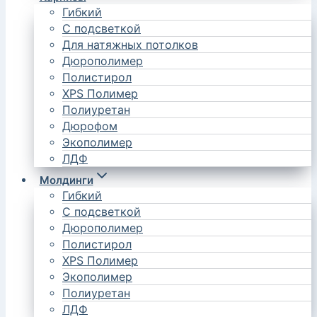
Гибкий
С подсветкой
Для натяжных потолков
Дюрополимер
Полистирол
XPS Полимер
Полиуретан
Дюрофом
Экополимер
ЛДФ
Молдинги
Гибкий
С подсветкой
Дюрополимер
Полистирол
XPS Полимер
Экополимер
Полиуретан
ЛДФ