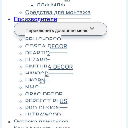
ЛДФ МДФ
Средства для монтажа
Производители
Переключить дочернее меню
BELLO-DECO
COSCA DECOR
DEARTIO
FEZARD
FINITURA DECOR
HIWOOD
LIKORN
NMC
ORAC DECOR
PERFECT PLUS
PRO DESIGN
ULTRAWOOD
Окраска плинтусов