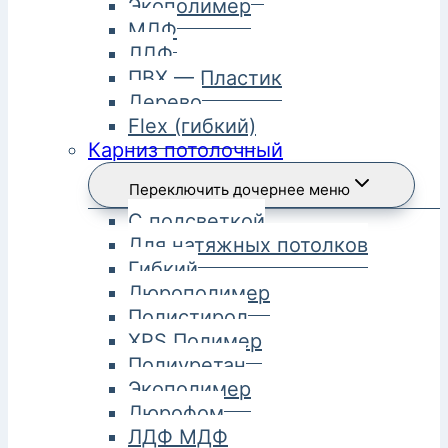
Экополимер
МДФ
ЛДФ
ПВХ — Пластик
Дерево
Flex (гибкий)
Карниз потолочный
Переключить дочернее меню
С подсветкой
Для натяжных потолков
Гибкий
Дюрополимер
Полистирол
XPS Полимер
Полиуретан
Экополимер
Дюрофом
ЛДФ МДФ