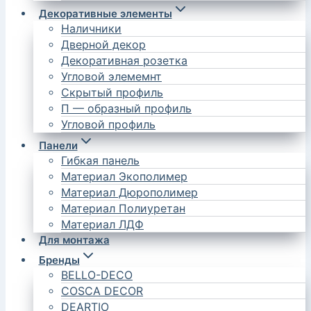
Декоративные элементы
Наличники
Дверной декор
Декоративная розетка
Угловой элемемнт
Скрытый профиль
П — образный профиль
Угловой профиль
Панели
Гибкая панель
Материал Экополимер
Материал Дюрополимер
Материал Полиуретан
Материал ЛДФ
Для монтажа
Бренды
BELLO-DECO
COSCA DECOR
DEARTIO