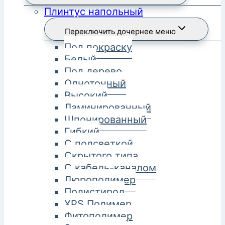
Плинтус напольный
Переключить дочернее меню
Под покраску
Белый
Под дерево
Однотонный
Высокий
Ламинированный
Шпонированный
Гибкий
С подсветкой
Скрытого типа
С кабель-каналом
Дюрополимер
Полистирол
XPS Полимер
Фитополимер