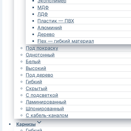
Экополимер
МДФ
ЛДФ
Пластик — ПВХ
Алюминий
Дерево
Flex — гибкий материал
Под покраску
Однотонный
Белый
Высокий
Под дерево
Гибкий
Скрытый
С подсветкой
Ламинированный
Шпонированный
С кабель-каналом
Карнизы
Гибкий