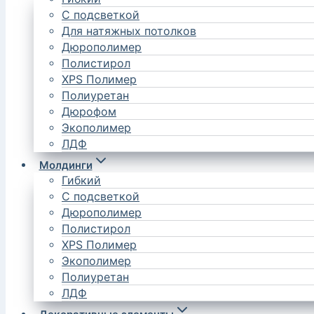
С подсветкой
Для натяжных потолков
Дюрополимер
Полистирол
XPS Полимер
Полиуретан
Дюрофом
Экополимер
ЛДФ
Молдинги
Гибкий
С подсветкой
Дюрополимер
Полистирол
XPS Полимер
Экополимер
Полиуретан
ЛДФ