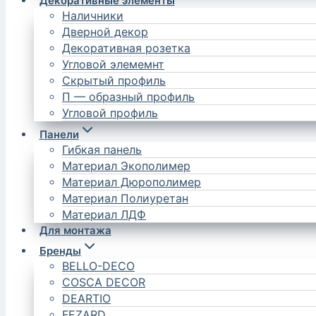
Декоративные элементы
Наличники
Дверной декор
Декоративная розетка
Угловой элемемнт
Скрытый профиль
П — образный профиль
Угловой профиль
Панели
Гибкая панель
Материал Экополимер
Материал Дюрополимер
Материал Полиуретан
Материал ЛДФ
Для монтажа
Бренды
BELLO-DECO
COSCA DECOR
DEARTIO
FEZARD