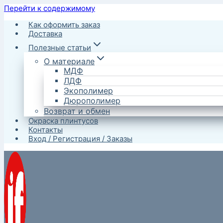
Перейти к содержимому
Как оформить заказ
Доставка
Полезные статьи
О материале
МДФ
ЛДФ
Экополимер
Дюрополимер
Возврат и обмен
Окраска плинтусов
Контакты
Вход / Регистрация / Заказы