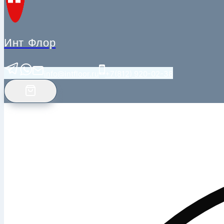
Инт Флор
info@intfloor.ru
+7(812) 920-02-38