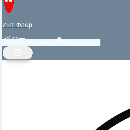
Инт Флор
info@intfloor.ru
+7(812) 920-02-38