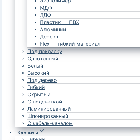
Экополимер
МДФ
ЛДФ
Пластик — ПВХ
Алюминий
Дерево
Flex — гибкий материал
Под покраску
Однотонный
Белый
Высокий
Под дерево
Гибкий
Скрытый
С подсветкой
Ламинированный
Шпонированный
С кабель-каналом
Карнизы
Гибкий