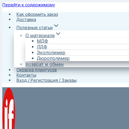
Перейти к содержимому
Как оформить заказ
Доставка
Полезные статьи
О материале
МДФ
ЛДФ
Экополимер
Дюрополимер
Возврат и обмен
Окраска плинтусов
Контакты
Вход / Регистрация / Заказы