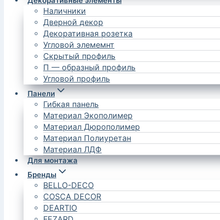
Декоративные элементы
Наличники
Дверной декор
Декоративная розетка
Угловой элемемнт
Скрытый профиль
П — образный профиль
Угловой профиль
Панели
Гибкая панель
Материал Экополимер
Материал Дюрополимер
Материал Полиуретан
Материал ЛДФ
Для монтажа
Бренды
BELLO-DECO
COSCA DECOR
DEARTIO
FEZARD