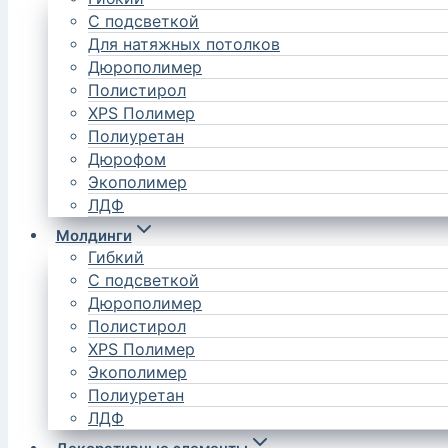
С подсветкой
Для натяжных потолков
Дюрополимер
Полистирол
XPS Полимер
Полиуретан
Дюрофом
Экополимер
ЛДФ
Молдинги
Гибкий
С подсветкой
Дюрополимер
Полистирол
XPS Полимер
Экополимер
Полиуретан
ЛДФ