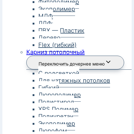
Фитополимер
Экополимер
МДФ
ЛДФ
ПВХ — Пластик
Дерево
Flex (гибкий)
Карниз потолочный
Переключить дочернее меню
С подсветкой
Для натяжных потолков
Гибкий
Дюрополимер
Полистирол
XPS Полимер
Полиуретан
Экополимер
Дюрофом