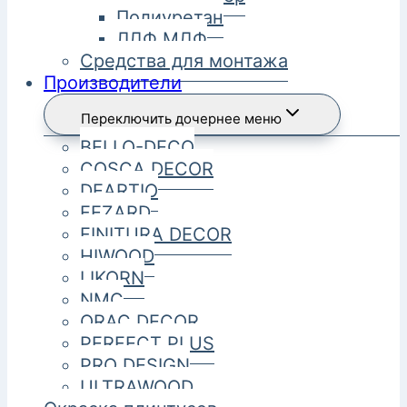
Полиуретан
ЛДФ МДФ
Средства для монтажа
Производители
Переключить дочернее меню
BELLO-DECO
COSCA DECOR
DEARTIO
FEZARD
FINITURA DECOR
HIWOOD
LIKORN
NMC
ORAC DECOR
PERFECT PLUS
PRO DESIGN
ULTRAWOOD