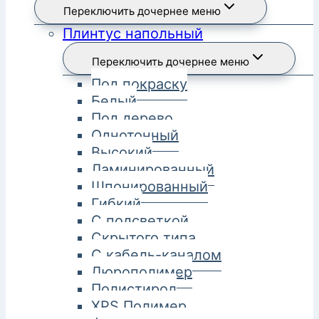
Переключить дочернее меню
Плинтус напольный
Переключить дочернее меню
Под покраску
Белый
Под дерево
Однотонный
Высокий
Ламинированный
Шпонированный
Гибкий
С подсветкой
Скрытого типа
С кабель-каналом
Дюрополимер
Полистирол
XPS Полимер