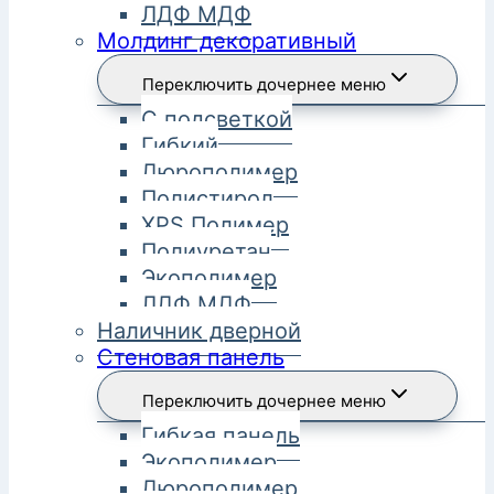
ЛДФ МДФ
Молдинг декоративный
Переключить дочернее меню
С подсветкой
Гибкий
Дюрополимер
Полистирол
XPS Полимер
Полиуретан
Экополимер
ЛДФ МДФ
Наличник дверной
Стеновая панель
Переключить дочернее меню
Гибкая панель
Экополимер
Дюрополимер