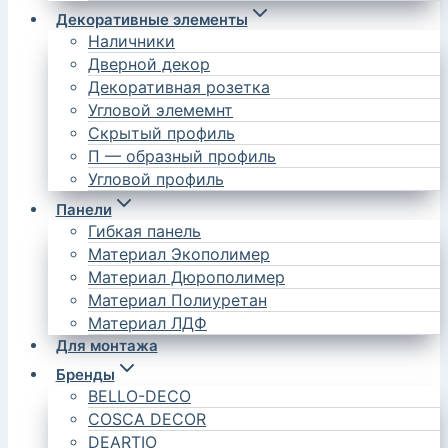
Декоративные элементы
Наличники
Дверной декор
Декоративная розетка
Угловой элемемнт
Скрытый профиль
П — образный профиль
Угловой профиль
Панели
Гибкая панель
Материал Экополимер
Материал Дюрополимер
Материал Полиуретан
Материал ЛДФ
Для монтажа
Бренды
BELLO-DECO
COSCA DECOR
DEARTIO