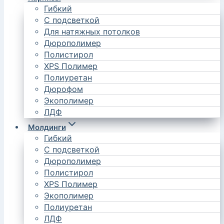
Гибкий
С подсветкой
Для натяжных потолков
Дюрополимер
Полистирол
XPS Полимер
Полиуретан
Дюрофом
Экополимер
ЛДФ
Молдинги
Гибкий
С подсветкой
Дюрополимер
Полистирол
XPS Полимер
Экополимер
Полиуретан
ЛДФ